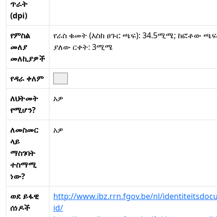
ጥራት
(dpi)
የምስል
የራስ ቁመት (እስከ ፀጉር ጫፍ): 34.5ሚሜ; ከፎቶው ጫፍ
መለያ
ያለው ርቀት: 3ሚሜ
መለኪያዎች
የዳራ ቀለም
ለህትመት
አዎ
የሚሆን?
ለመስመር
አዎ
ላይ
ማስገባት
ተስማሚ
ነው?
ወደ ይፋዊ
http://www.ibz.rrn.fgov.be/nl/identiteitsdo
ሰነዶች
id/