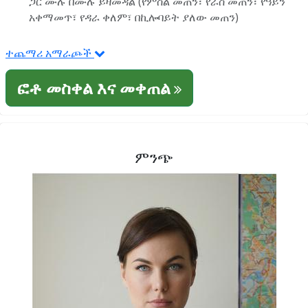
ጋር ሙሉ በሙሉ ይዛመዳል (የምስል መጠን፣ የራስ መጠን፣ የዓይን
አቀማመጥ፣ የዳራ ቀለም፣ በኪሎባይት ያለው መጠን)
ተጨማሪ አማራጮች
ፎቶ መስቀል እና መቀጠል
ምንጭ