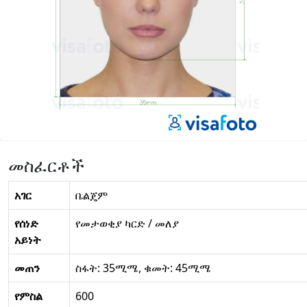
መስፈርቶች
አገር
ቤልጄም
የሰነድ
የመታወቂያ ካርድ / መለያ
አይነት
መጠን
ስፋት: 35ሚሜ, ቁመት: 45ሚሜ
የምስል
600