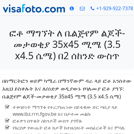
+1-929-922-7378
ፎቶ ማግኘት ለ ቤልጅየም ልጆች-
መታወቂያ 35x45 ሚሜ (3.5
x4.5 ሴሜ) በ2 ሰከንድ ውስጥ
በስማርትፎን ወይም ካሜራ በማንኛውም ዳራ ላይ ፎቶ አንስተው
እዚህ ይስቀሉት እና ለሰነድዎ ወዲያውኑ የባለሙያ ፎቶ ያግኙ:
ቤልጅየም ልጆች-መታወቂያ 35x45 ሚሜ (3.5 x4.5 ሴሜ)
ተቀባይነት ማግኘቱ የተረጋገጠ ነው በይፋዊው ድር ጣቢያ ላይ
www.ibz.rrn.fgov.be እና በታተመ መልኩ
ፎቶዎን በጥቂት ሰከንዶች ውስጥ ያገኛሉ
የእርስዎ የውጤት ፎቶ ከታች ከተዘረዘሩት መስፈርቶች እና ምሳሌ