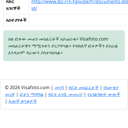
የድር
http://www.ibz.rrn.fgov.be/fr/documents-did
አገናኞች
id/
አስተያየቶች
ስለ ፎቶው መጠን መስፈርቶች አይጨነቁ። Visafoto.com
መስፈርቶቹን ማሟላቱን ያረጋግጣል። ትክክለኛ ፎቶዎችን ይሰራል
እንዲሁም ዳራውን ያስተካክላል።
© 2026 Visafoto.com |
መነሻ
|
የፎቶ መስፈርቶች
|
የእውቂያ
መረጃ
|
ፎቶን ማሻሻል
|
የፎቶ አንሺ መመሪያ
|
የአገልግሎት ውሎች
|
ሌሎች ቋንቋዎች