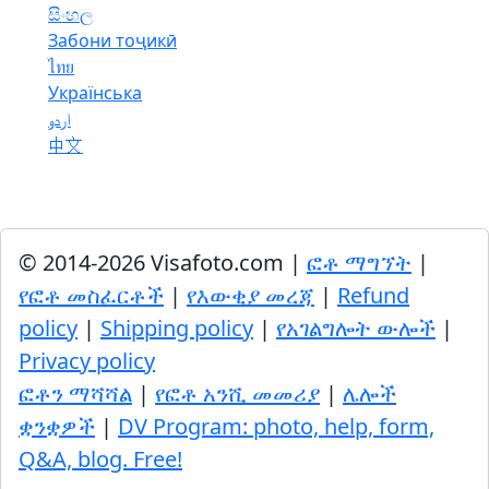
සිංහල
Забони тоҷикӣ
ไทย
Українська
اردو
中文
© 2014-2026 Visafoto.com |
ፎቶ ማግኘት
|
የፎቶ መስፈርቶች
|
የእውቂያ መረጃ
|
Refund
policy
|
Shipping policy
|
የአገልግሎት ውሎች
|
Privacy policy
ፎቶን ማሻሻል
|
የፎቶ አንሺ መመሪያ
|
ሌሎች
ቋንቋዎች
|
DV Program: photo, help, form,
Q&A, blog. Free!