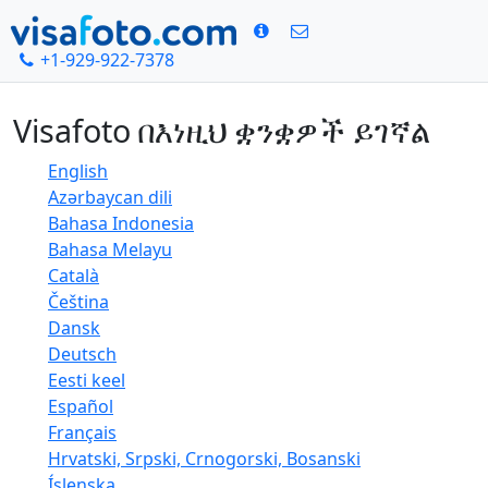
+1-929-922-7378
መነሻ
ሌሎች ቋንቋዎች
Visafoto በእነዚህ ቋንቋዎች ይገኛል
English
Azərbaycan dili
Bahasa Indonesia
Bahasa Melayu
Català
Čeština
Dansk
Deutsch
Eesti keel
Español
Français
Hrvatski, Srpski, Crnogorski, Bosanski
Íslenska