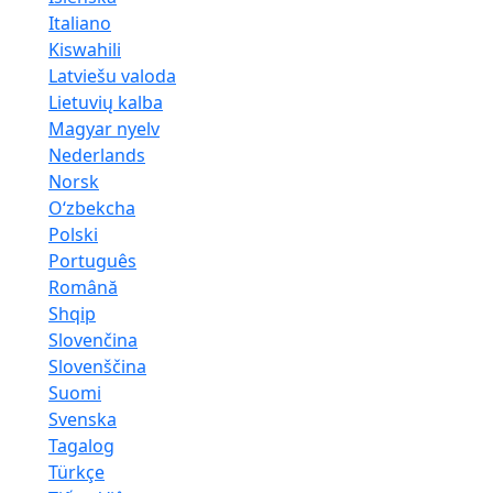
Italiano
Kiswahili
Latviešu valoda
Lietuvių kalba
Magyar nyelv
Nederlands
Norsk
Oʻzbekcha
Polski
Português
Română
Shqip
Slovenčina
Slovenščina
Suomi
Svenska
Tagalog
Türkçe