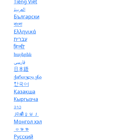
Tiếng Việt
العربية
Български
বাংলা
Ελληνικά
עברית
हिन्दी
հայերեն
فارسی
日本語
ქართული ენა
한국어
Қазақша
Кыргызча
ລາວ
ភាសាខ្មែរ
Монгол хэл
ဗမာစာ
Русский