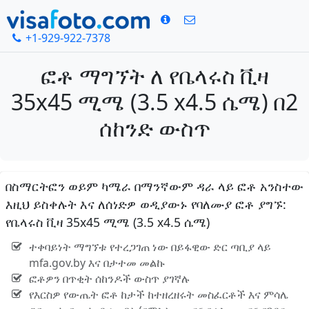
+1-929-922-7378
ፎቶ ማግኘት ለ የቤላሩስ ቪዛ
35x45 ሚሜ (3.5 x4.5 ሴሜ) በ2
ሰከንድ ውስጥ
በስማርትፎን ወይም ካሜራ በማንኛውም ዳራ ላይ ፎቶ አንስተው
እዚህ ይስቀሉት እና ለሰነድዎ ወዲያውኑ የባለሙያ ፎቶ ያግኙ:
የቤላሩስ ቪዛ 35x45 ሚሜ (3.5 x4.5 ሴሜ)
ተቀባይነት ማግኘቱ የተረጋገጠ ነው በይፋዊው ድር ጣቢያ ላይ
mfa.gov.by እና በታተመ መልኩ
ፎቶዎን በጥቂት ሰከንዶች ውስጥ ያገኛሉ
የእርስዎ የውጤት ፎቶ ከታች ከተዘረዘሩት መስፈርቶች እና ምሳሌ