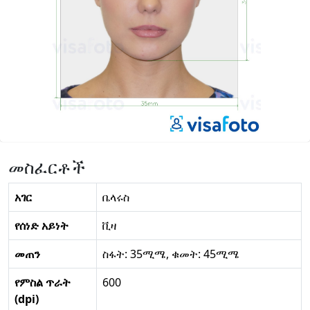
መስፈርቶች
አገር
ቤላሩስ
የሰነድ አይነት
ቪዛ
መጠን
ስፋት: 35ሚሜ, ቁመት: 45ሚሜ
የምስል ጥራት
600
(dpi)