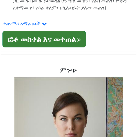
ጋር ሙሉ በሙሉ ይዛመዳል (የምስል መጠን፣ የራስ መጠን፣ የዓይን
አቀማመጥ፣ የዳራ ቀለም፣ በኪሎባይት ያለው መጠን)
ተጨማሪ አማራጮች
ፎቶ መስቀል እና መቀጠል
ምንጭ