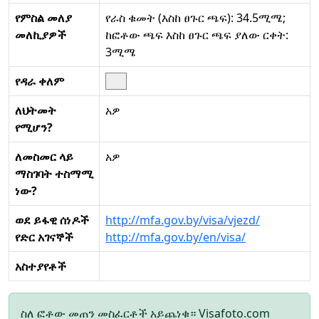
የምስል መለያ
የራስ ቁመት (እስከ ፀጉር ጫፍ): 34.5ሚሜ;
መለኪያዎች
ከፎቶው ጫፍ እስከ ፀጉር ጫፍ ያለው ርቀት:
3ሚሜ
የዳራ ቀለም
ለህትመት
አዎ
የሚሆን?
ለመስመር ላይ
አዎ
ማስገባት ተስማሚ
ነው?
ወደ ይፋዊ ሰነዶች
http://mfa.gov.by/visa/vjezd/
የድር አገናኞች
http://mfa.gov.by/en/visa/
አስተያየቶች
ስለ ፎቶው መጠን መስፈርቶች አይጨነቁ። Visafoto.com