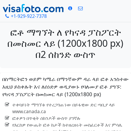
+1-929-922-7378
ፎቶ ማግኘት ለ የካናዳ ፓስፖርት
በመስመር ላይ (1200x1800 px)
በ2 ሰከንድ ውስጥ
በስማርትፎን ወይም ካሜራ በማንኛውም ዳራ ላይ ፎቶ አንስተው
እዚህ ይስቀሉት እና ለሰነድዎ ወዲያውኑ የባለሙያ ፎቶ ያግኙ:
የካናዳ ፓስፖርት በመስመር ላይ (1200x1800 px)
ተቀባይነት ማግኘቱ የተረጋገጠ ነው በይፋዊው ድር ጣቢያ ላይ
www.canada.ca
ፎቶዎን በጥቂት ሰከንዶች ውስጥ ያገኛሉ
የእርስዎ የውጤት ፎቶ ከታች ከተዘረዘሩት መስፈርቶች እና ምሳሌ