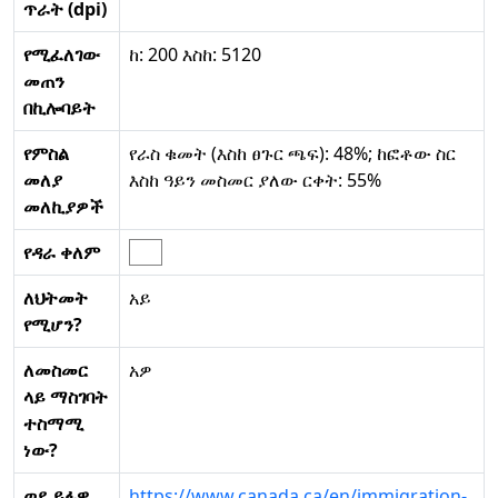
ጥራት (dpi)
የሚፈለገው
ከ: 200 እስከ: 5120
መጠን
በኪሎባይት
የምስል
የራስ ቁመት (እስከ ፀጉር ጫፍ): 48%; ከፎቶው ስር
መለያ
እስከ ዓይን መስመር ያለው ርቀት: 55%
መለኪያዎች
የዳራ ቀለም
ለህትመት
አይ
የሚሆን?
ለመስመር
አዎ
ላይ ማስገባት
ተስማሚ
ነው?
ወደ ይፋዊ
https://www.canada.ca/en/immigration-