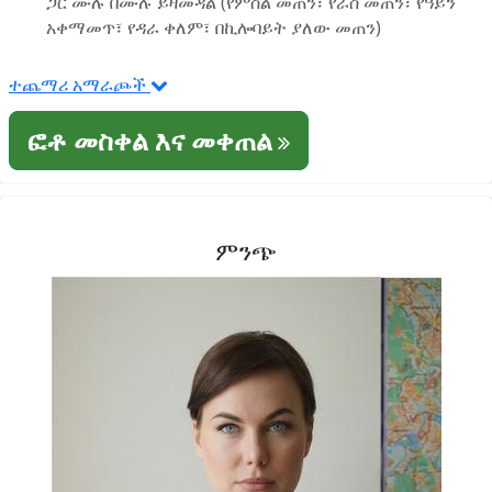
ጋር ሙሉ በሙሉ ይዛመዳል (የምስል መጠን፣ የራስ መጠን፣ የዓይን
አቀማመጥ፣ የዳራ ቀለም፣ በኪሎባይት ያለው መጠን)
ተጨማሪ አማራጮች
ፎቶ መስቀል እና መቀጠል
ምንጭ