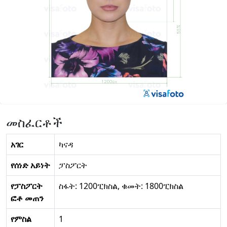
መስፈርቶች
አገር
ካናዳ
የሰነድ አይነት
ፓስፖርት
የፓስፖርት
ስፋት: 1200ፒክስል, ቁመት: 1800ፒክስል
ፎቶ መጠን
የምስል
1