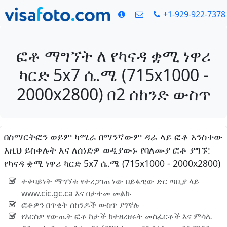
+1-929-922-7378
ፎቶ ማግኘት ለ የካናዳ ቋሚ ነዋሪ
ካርድ 5x7 ሴ.ሜ (715x1000 -
2000x2800) በ2 ሰከንድ ውስጥ
በስማርትፎን ወይም ካሜራ በማንኛውም ዳራ ላይ ፎቶ አንስተው
እዚህ ይስቀሉት እና ለሰነድዎ ወዲያውኑ የባለሙያ ፎቶ ያግኙ:
የካናዳ ቋሚ ነዋሪ ካርድ 5x7 ሴ.ሜ (715x1000 - 2000x2800)
ተቀባይነት ማግኘቱ የተረጋገጠ ነው በይፋዊው ድር ጣቢያ ላይ
www.cic.gc.ca እና በታተመ መልኩ
ፎቶዎን በጥቂት ሰከንዶች ውስጥ ያገኛሉ
የእርስዎ የውጤት ፎቶ ከታች ከተዘረዘሩት መስፈርቶች እና ምሳሌ