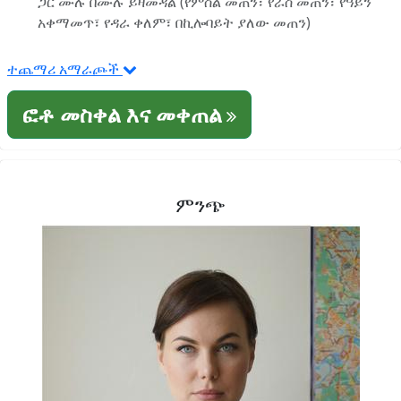
ጋር ሙሉ በሙሉ ይዛመዳል (የምስል መጠን፣ የራስ መጠን፣ የዓይን
አቀማመጥ፣ የዳራ ቀለም፣ በኪሎባይት ያለው መጠን)
ተጨማሪ አማራጮች
ፎቶ መስቀል እና መቀጠል
ምንጭ