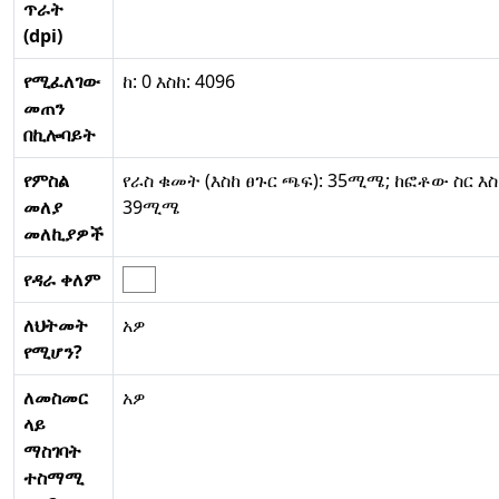
ጥራት
(dpi)
የሚፈለገው
ከ: 0 እስከ: 4096
መጠን
በኪሎባይት
የምስል
የራስ ቁመት (እስከ ፀጉር ጫፍ): 35ሚሜ; ከፎቶው ስር እ
መለያ
39ሚሜ
መለኪያዎች
የዳራ ቀለም
ለህትመት
አዎ
የሚሆን?
ለመስመር
አዎ
ላይ
ማስገባት
ተስማሚ