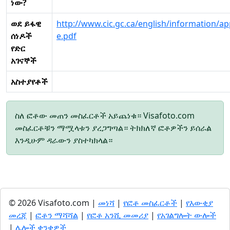
ነው?
ወደ ይፋዊ
http://www.cic.gc.ca/english/information/ap
ሰነዶች
e.pdf
የድር
አገናኞች
አስተያየቶች
ስለ ፎቶው መጠን መስፈርቶች አይጨነቁ። Visafoto.com
መስፈርቶቹን ማሟላቱን ያረጋግጣል። ትክክለኛ ፎቶዎችን ይሰራል
እንዲሁም ዳራውን ያስተካክላል።
© 2026 Visafoto.com |
መነሻ
|
የፎቶ መስፈርቶች
|
የእውቂያ
መረጃ
|
ፎቶን ማሻሻል
|
የፎቶ አንሺ መመሪያ
|
የአገልግሎት ውሎች
|
ሌሎች ቋንቋዎች