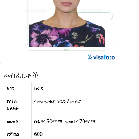
መስፈርቶች
አገር
ካናዳ
የሰነድ
የመታወቂያ ካርድ / መለያ
አይነት
መጠን
ስፋት: 50ሚሜ, ቁመት: 70ሚሜ
የምስል
600