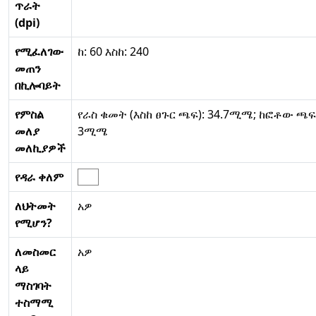
ጥራት
(dpi)
የሚፈለገው
ከ: 60 እስከ: 240
መጠን
በኪሎባይት
የምስል
የራስ ቁመት (እስከ ፀጉር ጫፍ): 34.7ሚሜ; ከፎቶው ጫፍ
መለያ
3ሚሜ
መለኪያዎች
የዳራ ቀለም
ለህትመት
አዎ
የሚሆን?
ለመስመር
አዎ
ላይ
ማስገባት
ተስማሚ