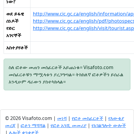
ነው?
ወደ ይፋዊ
http://www.cic.gc.ca/english/information/a
ሰነዶች
http://www.cic.gc.ca/english/pdf/photospecs
የድር
http://www.cic.gc.ca/english/visit/tourist.asp
አገናኞች
አስተያየቶች
ስለ ፎቶው መጠን መስፈርቶች አይጨነቁ። Visafoto.com
መስፈርቶቹን ማሟላቱን ያረጋግጣል። ትክክለኛ ፎቶዎችን ይሰራል
እንዲሁም ዳራውን ያስተካክላል።
© 2026 Visafoto.com |
መነሻ
|
የፎቶ መስፈርቶች
|
የእውቂያ
መረጃ
|
ፎቶን ማሻሻል
|
የፎቶ አንሺ መመሪያ
|
የአገልግሎት ውሎች
|
ሌሎች ቋንቋዎች