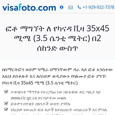
+1-929-922-7378
ፎቶ ማግኘት ለ የካናዳ ቪዛ 35x45
ሚሜ (3.5 ሴንቲ ሜትር) በ2
ሰከንድ ውስጥ
በስማርትፎን ወይም ካሜራ በማንኛውም ዳራ ላይ ፎቶ አንስተው
እዚህ ይስቀሉት እና ለሰነድዎ ወዲያውኑ የባለሙያ ፎቶ ያግኙ:
የካናዳ ቪዛ 35x45 ሚሜ (3.5 ሴንቲ ሜትር)
ተቀባይነት ማግኘቱ የተረጋገጠ ነው በይፋዊው ድር ጣቢያ ላይ
www.cic.gc.ca እና በታተመ መልኩ
ፎቶዎን በጥቂት ሰከንዶች ውስጥ ያገኛሉ
የእርስዎ የውጤት ፎቶ ከታች ከተዘረዘሩት መስፈርቶች እና ምሳሌ