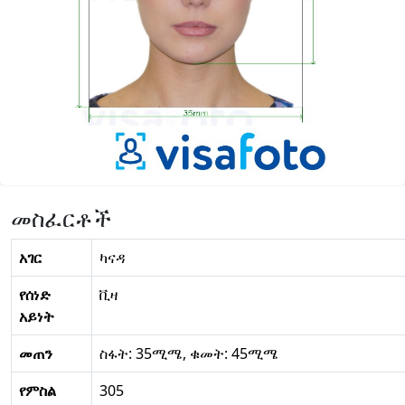
መስፈርቶች
አገር
ካናዳ
የሰነድ
ቪዛ
አይነት
መጠን
ስፋት: 35ሚሜ, ቁመት: 45ሚሜ
የምስል
305