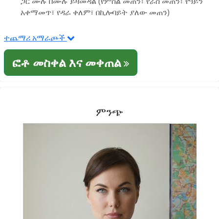
ጋር ሙሉ በሙሉ ይዛመዳል (የምስል መጠን፣ የራስ መጠን፣ የዓይን
አቀማመጥ፣ የዳራ ቀለም፣ በኪሎባይት ያለው መጠን)
ተጨማሪ አማራጮች
ፎቶ መስቀል እና መቀጠል
ምንጭ