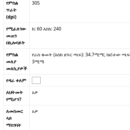
የምስል
305
ጥራት
(dpi)
የሚፈለገው
ከ: 60 እስከ: 240
መጠን
በኪሎባይት
የምስል
የራስ ቁመት (እስከ ፀጉር ጫፍ): 34.7ሚሜ; ከፎቶው ጫፍ
መለያ
3ሚሜ
መለኪያዎች
የዳራ ቀለም
ለህትመት
አዎ
የሚሆን?
ለመስመር
አዎ
ላይ
ማስገባት