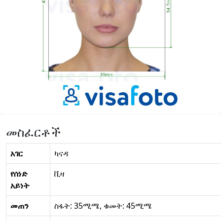
መስፈርቶች
አገር
ካናዳ
የሰነድ
ቪዛ
አይነት
መጠን
ስፋት: 35ሚሜ, ቁመት: 45ሚሜ