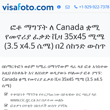
+1-929-922-7378
ፎቶ ማግኘት ለ Canada ቋሚ
የመኖሪያ ፈቃድ ቪዛ 35x45 ሚሜ
(3.5 x4.5 ሴሜ) በ2 ሰከንድ ውስጥ
በስማርትፎን ወይም ካሜራ በማንኛውም ዳራ ላይ ፎቶ አንስተው
እዚህ ይስቀሉት እና ለሰነድዎ ወዲያውኑ የባለሙያ ፎቶ ያግኙ:
Canada ቋሚ የመኖሪያ ፈቃድ ቪዛ 35x45 ሚሜ (3.5 x4.5
ሴሜ)
ተቀባይነት ማግኘቱ የተረጋገጠ ነው በይፋዊው ድር ጣቢያ ላይ
www.cic.gc.ca እና በታተመ መልኩ
ፎቶዎን በጥቂት ሰከንዶች ውስጥ ያገኛሉ