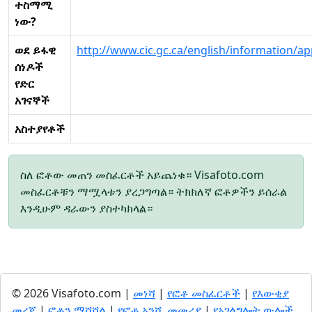
ተስማሚ
ነው?
ወደ ይፋዊ
http://www.cic.gc.ca/english/information/a
ሰነዶች
የድር
አገናኞች
አስተያየቶች
ስለ ፎቶው መጠን መስፈርቶች አይጨነቁ። Visafoto.com
መስፈርቶቹን ማሟላቱን ያረጋግጣል። ትክክለኛ ፎቶዎችን ይሰራል
እንዲሁም ዳራውን ያስተካክላል።
© 2026 Visafoto.com |
መነሻ
|
የፎቶ መስፈርቶች
|
የእውቂያ
መረጃ
|
ፎቶን ማሻሻል
|
የፎቶ አንሺ መመሪያ
|
የአገልግሎት ውሎች