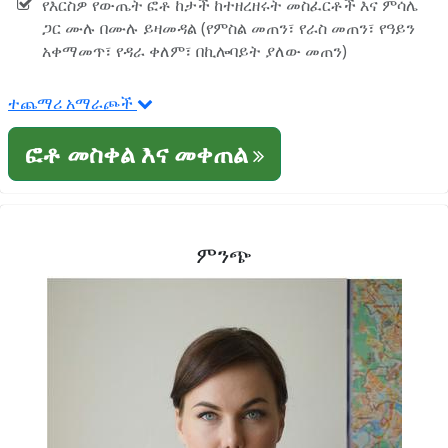
የእርስዎ የውጤት ፎቶ ከታች ከተዘረዘሩት መስፈርቶች እና ምሳሌ
ጋር ሙሉ በሙሉ ይዛመዳል (የምስል መጠን፣ የራስ መጠን፣ የዓይን
አቀማመጥ፣ የዳራ ቀለም፣ በኪሎባይት ያለው መጠን)
ተጨማሪ አማራጮች
ፎቶ መስቀል እና መቀጠል
ምንጭ