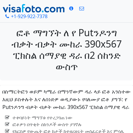
+1-929-922-7378
ፎቶ ማግኘት ለ የ Putንዶንግ
ብቃት ብቃት ሙከራ 390x567
ፒክስል ሰማያዊ ዳራ በ2 ሰከንድ
ውስጥ
በስማርትፎን ወይም ካሜራ በማንኛውም ዳራ ላይ ፎቶ አንስተው
እዚህ ይስቀሉት እና ለሰነድዎ ወዲያውኑ የባለሙያ ፎቶ ያግኙ: የ
Putንዶንግ ብቃት ብቃት ሙከራ 390x567 ፒክስል ሰማያዊ ዳራ
ተቀባይነት ማግኘቱ የተረጋገጠ ነው
ፎቶዎን በጥቂት ሰከንዶች ውስጥ ያገኛሉ
የእርስዎ የውጤት ፎቶ ከታች ከተዘረዘሩት መስፈርቶች እና ምሳሌ