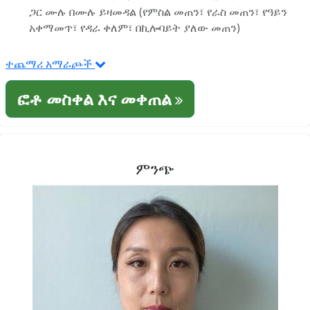
ጋር ሙሉ በሙሉ ይዛመዳል (የምስል መጠን፣ የራስ መጠን፣ የዓይን
አቀማመጥ፣ የዳራ ቀለም፣ በኪሎባይት ያለው መጠን)
ተጨማሪ አማራጮች
ፎቶ መስቀል እና መቀጠል
ምንጭ