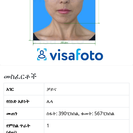
መስፈርቶች
አገር
ቻይና
የሰነድ አይነት
ሌላ
መጠን
ስፋት: 390ፒክስል, ቁመት: 567ፒክስል
የምስል ጥራት
1
(dpi)