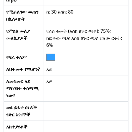
የሚፈለገው መጠን
ከ: 30 እስከ: 80
በኪሎባይት
የምስል መለያ
የራስ ቁመት (እስከ ፀጉር ጫፍ): 75%;
መለኪያዎች
ከፎቶው ጫፍ እስከ ፀጉር ጫፍ ያለው ርቀት:
6%
የዳራ ቀለም
ለህትመት የሚሆን?
አይ
ለመስመር ላይ
አዎ
ማስገባት ተስማሚ
ነው?
ወደ ይፋዊ ሰነዶች
የድር አገናኞች
አስተያየቶች