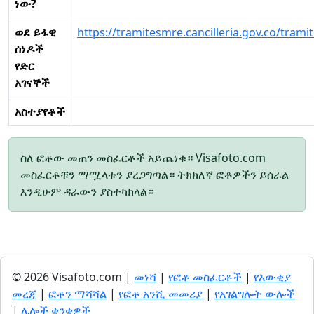
ነው?
ወደ ይፋዊ
https://tramitesmre.cancilleria.gov.co/tramit
ሰነዶች
የድር
አገናኞች
አስተያየቶች
ስለ ፎቶው መጠን መስፈርቶች አይጨነቁ። Visafoto.com
መስፈርቶቹን ማሟላቱን ያረጋግጣል። ትክክለኛ ፎቶዎችን ይሰራል
እንዲሁም ዳራውን ያስተካክላል።
© 2026 Visafoto.com |
መነሻ
|
የፎቶ መስፈርቶች
|
የእውቂያ
መረጃ
|
ፎቶን ማሻሻል
|
የፎቶ አንሺ መመሪያ
|
የአገልግሎት ውሎች
|
ሌሎች ቋንቋዎች