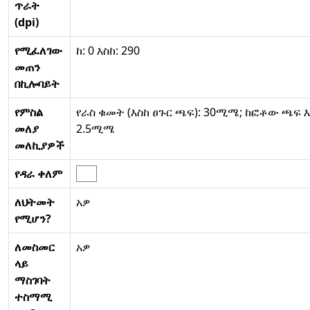
ጥራት
(dpi)
የሚፈለገው
ከ: 0 እስከ: 290
መጠን
በኪሎባይት
የምስል
የራስ ቁመት (እስከ ፀጉር ጫፍ): 30ሚሜ; ከፎቶው ጫፍ እ
መለያ
2.5ሚሜ
መለኪያዎች
የዳራ ቀለም
ለህትመት
አዎ
የሚሆን?
ለመስመር
አዎ
ላይ
ማስገባት
ተስማሚ