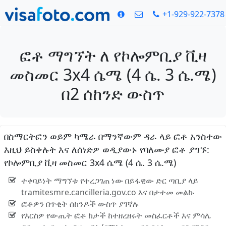
+1-929-922-7378
ፎቶ ማግኘት ለ የኮሎምቢያ ቪዛ
መስመር 3x4 ሴሜ (4 ሴ. 3 ሴ.ሜ)
በ2 ሰከንድ ውስጥ
በስማርትፎን ወይም ካሜራ በማንኛውም ዳራ ላይ ፎቶ አንስተው
እዚህ ይስቀሉት እና ለሰነድዎ ወዲያውኑ የባለሙያ ፎቶ ያግኙ:
የኮሎምቢያ ቪዛ መስመር 3x4 ሴሜ (4 ሴ. 3 ሴ.ሜ)
ተቀባይነት ማግኘቱ የተረጋገጠ ነው በይፋዊው ድር ጣቢያ ላይ
tramitesmre.cancilleria.gov.co እና በታተመ መልኩ
ፎቶዎን በጥቂት ሰከንዶች ውስጥ ያገኛሉ
የእርስዎ የውጤት ፎቶ ከታች ከተዘረዘሩት መስፈርቶች እና ምሳሌ