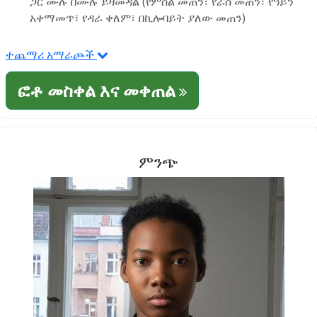
ጋር ሙሉ በሙሉ ይዛመዳል (የምስል መጠን፣ የራስ መጠን፣ የዓይን
አቀማመጥ፣ የዳራ ቀለም፣ በኪሎባይት ያለው መጠን)
ተጨማሪ አማራጮች
ፎቶ መስቀል እና መቀጠል
ምንጭ