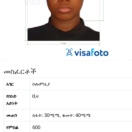
መስፈርቶች
አገር
ኮሎምቢያ
የሰነድ
ቪዛ
አይነት
መጠን
ስፋት: 30ሚሜ, ቁመት: 40ሚሜ
የምስል
600