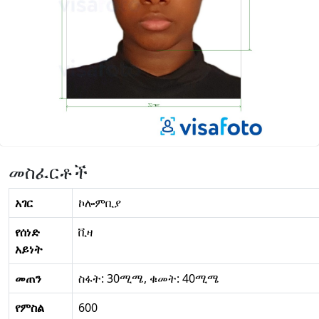
መስፈርቶች
አገር
ኮሎምቢያ
የሰነድ
ቪዛ
አይነት
መጠን
ስፋት: 30ሚሜ, ቁመት: 40ሚሜ
የምስል
600