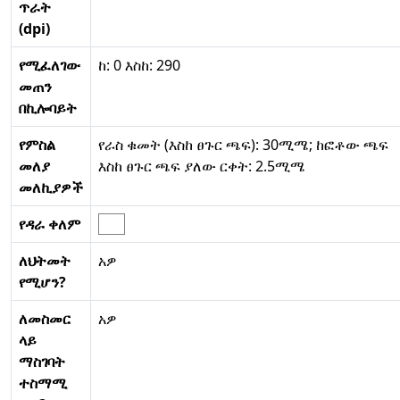
ጥራት
(dpi)
የሚፈለገው
ከ: 0 እስከ: 290
መጠን
በኪሎባይት
የምስል
የራስ ቁመት (እስከ ፀጉር ጫፍ): 30ሚሜ; ከፎቶው ጫፍ
መለያ
እስከ ፀጉር ጫፍ ያለው ርቀት: 2.5ሚሜ
መለኪያዎች
የዳራ ቀለም
ለህትመት
አዎ
የሚሆን?
ለመስመር
አዎ
ላይ
ማስገባት
ተስማሚ