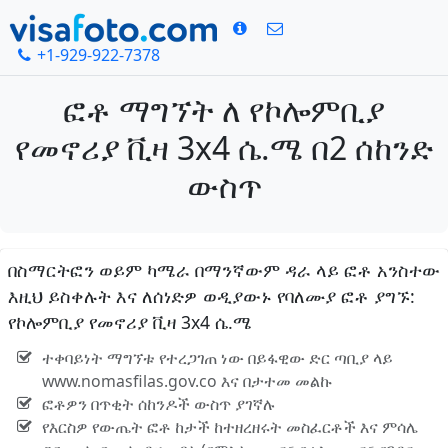
+1-929-922-7378
ፎቶ ማግኘት ለ የኮሎምቢያ
የመኖሪያ ቪዛ 3x4 ሴ.ሜ በ2 ሰከንድ
ውስጥ
በስማርትፎን ወይም ካሜራ በማንኛውም ዳራ ላይ ፎቶ አንስተው
እዚህ ይስቀሉት እና ለሰነድዎ ወዲያውኑ የባለሙያ ፎቶ ያግኙ:
የኮሎምቢያ የመኖሪያ ቪዛ 3x4 ሴ.ሜ
ተቀባይነት ማግኘቱ የተረጋገጠ ነው በይፋዊው ድር ጣቢያ ላይ
www.nomasfilas.gov.co እና በታተመ መልኩ
ፎቶዎን በጥቂት ሰከንዶች ውስጥ ያገኛሉ
የእርስዎ የውጤት ፎቶ ከታች ከተዘረዘሩት መስፈርቶች እና ምሳሌ