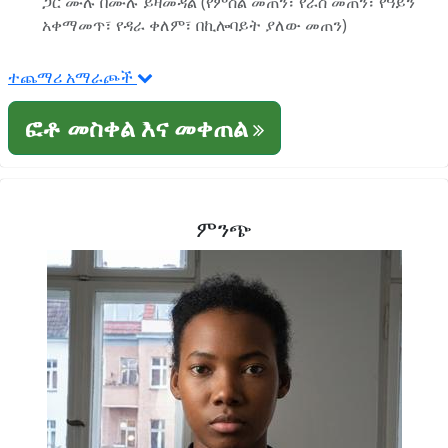
ጋር ሙሉ በሙሉ ይዛመዳል (የምስል መጠን፣ የራስ መጠን፣ የዓይን
አቀማመጥ፣ የዳራ ቀለም፣ በኪሎባይት ያለው መጠን)
ተጨማሪ አማራጮች
ፎቶ መስቀል እና መቀጠል
ምንጭ