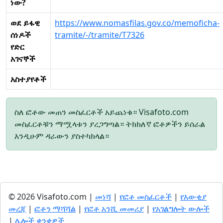
ነው?
ወደ ይፋዊ
https://www.nomasfilas.gov.co/memoficha-
ሰነዶች
tramite/-/tramite/T7326
የድር
አገናኞች
አስተያየቶች
ስለ ፎቶው መጠን መስፈርቶች አይጨነቁ። Visafoto.com
መስፈርቶቹን ማሟላቱን ያረጋግጣል። ትክክለኛ ፎቶዎችን ይሰራል
እንዲሁም ዳራውን ያስተካክላል።
© 2026 Visafoto.com |
መነሻ
|
የፎቶ መስፈርቶች
|
የእውቂያ
መረጃ
|
ፎቶን ማሻሻል
|
የፎቶ አንሺ መመሪያ
|
የአገልግሎት ውሎች
|
ሌሎች ቋንቋዎች