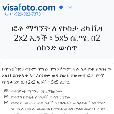
+1-929-922-7378
ፎቶ ማግኘት ለ የኮስታ ሪካ ቪዛ
2x2 ኢንች ፣ 5x5 ሴ.ሜ. በ2
ሰከንድ ውስጥ
በስማርትፎን ወይም ካሜራ በማንኛውም ዳራ ላይ ፎቶ አንስተው
እዚህ ይስቀሉት እና ለሰነድዎ ወዲያውኑ የባለሙያ ፎቶ ያግኙ:
የኮስታ ሪካ ቪዛ 2x2 ኢንች ፣ 5x5 ሴ.ሜ.
ተቀባይነት ማግኘቱ የተረጋገጠ ነው
ፎቶዎን በጥቂት ሰከንዶች ውስጥ ያገኛሉ
የእርስዎ የውጤት ፎቶ ከታች ከተዘረዘሩት መስፈርቶች እና ምሳሌ
ጋር ሙሉ በሙሉ ይዛመዳል (የምስል መጠን፣ የራስ መጠን፣ የዓይን