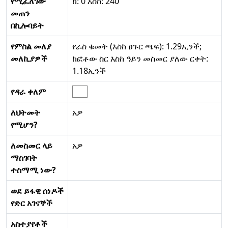
የሚፈለገው
ከ: 0 እስከ: 240
መጠን
በኪሎባይት
የምስል መለያ
የራስ ቁመት (እስከ ፀጉር ጫፍ): 1.29ኢንች;
መለኪያዎች
ከፎቶው ስር እስከ ዓይን መስመር ያለው ርቀት:
1.18ኢንች
የዳራ ቀለም
ለህትመት
አዎ
የሚሆን?
ለመስመር ላይ
አዎ
ማስገባት
ተስማሚ ነው?
ወደ ይፋዊ ሰነዶች
የድር አገናኞች
አስተያየቶች