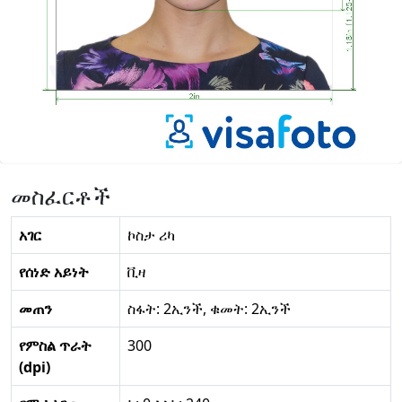
መስፈርቶች
አገር
ኮስታ ሪካ
የሰነድ አይነት
ቪዛ
መጠን
ስፋት: 2ኢንች, ቁመት: 2ኢንች
የምስል ጥራት
300
(dpi)