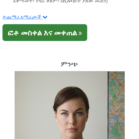
አቀማመጥ፣ የዳራ ቀለም፣ በኪሎባይት ያለው መጠን)
ተጨማሪ አማራጮች
ፎቶ መስቀል እና መቀጠል
ምንጭ