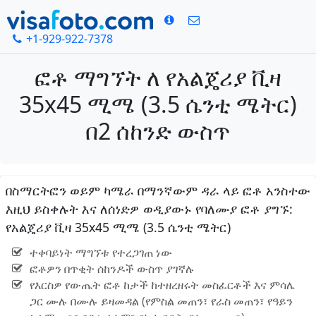
+1-929-922-7378
ፎቶ ማግኘት ለ የአልጄሪያ ቪዛ
35x45 ሚሜ (3.5 ሴንቲ ሜትር)
በ2 ሰከንድ ውስጥ
በስማርትፎን ወይም ካሜራ በማንኛውም ዳራ ላይ ፎቶ አንስተው
እዚህ ይስቀሉት እና ለሰነድዎ ወዲያውኑ የባለሙያ ፎቶ ያግኙ:
የአልጄሪያ ቪዛ 35x45 ሚሜ (3.5 ሴንቲ ሜትር)
ተቀባይነት ማግኘቱ የተረጋገጠ ነው
ፎቶዎን በጥቂት ሰከንዶች ውስጥ ያገኛሉ
የእርስዎ የውጤት ፎቶ ከታች ከተዘረዘሩት መስፈርቶች እና ምሳሌ
ጋር ሙሉ በሙሉ ይዛመዳል (የምስል መጠን፣ የራስ መጠን፣ የዓይን