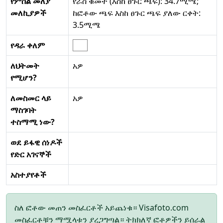
የምስል መለያ
የራስ ቁመት (እስከ ፀጉር ጫፍ): 34.7ሚሜ;
መለኪያዎች
ከፎቶው ጫፍ እስከ ፀጉር ጫፍ ያለው ርቀት:
3.5ሚሜ
የዳራ ቀለም
ለህትመት
አዎ
የሚሆን?
ለመስመር ላይ
አዎ
ማስገባት
ተስማሚ ነው?
ወደ ይፋዊ ሰነዶች
የድር አገናኞች
አስተያየቶች
ስለ ፎቶው መጠን መስፈርቶች አይጨነቁ። Visafoto.com
መስፈርቶቹን ማሟላቱን ያረጋግጣል። ትክክለኛ ፎቶዎችን ይሰራል