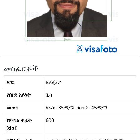
መስፈርቶች
አገር
አልጄሪያ
የሰነድ አይነት
ቪዛ
መጠን
ስፋት: 35ሚሜ, ቁመት: 45ሚሜ
የምስል ጥራት
600
(dpi)