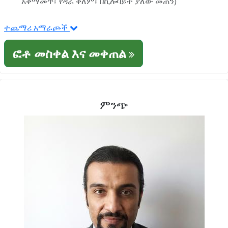
አቀማመጥ፣ የዳራ ቀለም፣ በኪሎባይት ያለው መጠን)
ተጨማሪ አማራጮች
ፎቶ መስቀል እና መቀጠል
ምንጭ