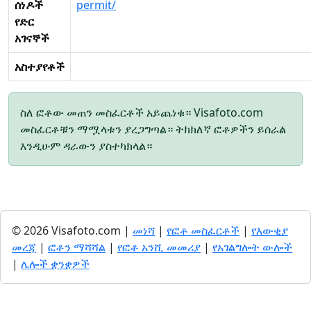
ሰነዶች
permit/
የድር
አገናኞች
አስተያየቶች
ስለ ፎቶው መጠን መስፈርቶች አይጨነቁ። Visafoto.com
መስፈርቶቹን ማሟላቱን ያረጋግጣል። ትክክለኛ ፎቶዎችን ይሰራል
እንዲሁም ዳራውን ያስተካክላል።
© 2026 Visafoto.com |
መነሻ
|
የፎቶ መስፈርቶች
|
የእውቂያ
መረጃ
|
ፎቶን ማሻሻል
|
የፎቶ አንሺ መመሪያ
|
የአገልግሎት ውሎች
|
ሌሎች ቋንቋዎች