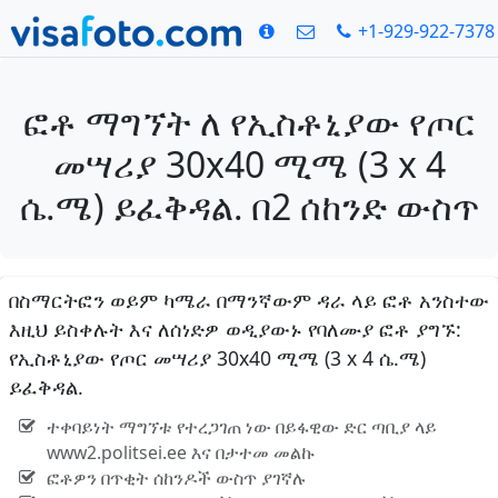
+1-929-922-7378
ፎቶ ማግኘት ለ የኢስቶኒያው የጦር
መሣሪያ 30x40 ሚሜ (3 x 4
ሴ.ሜ) ይፈቅዳል. በ2 ሰከንድ ውስጥ
በስማርትፎን ወይም ካሜራ በማንኛውም ዳራ ላይ ፎቶ አንስተው
እዚህ ይስቀሉት እና ለሰነድዎ ወዲያውኑ የባለሙያ ፎቶ ያግኙ:
የኢስቶኒያው የጦር መሣሪያ 30x40 ሚሜ (3 x 4 ሴ.ሜ)
ይፈቅዳል.
ተቀባይነት ማግኘቱ የተረጋገጠ ነው በይፋዊው ድር ጣቢያ ላይ
www2.politsei.ee እና በታተመ መልኩ
ፎቶዎን በጥቂት ሰከንዶች ውስጥ ያገኛሉ