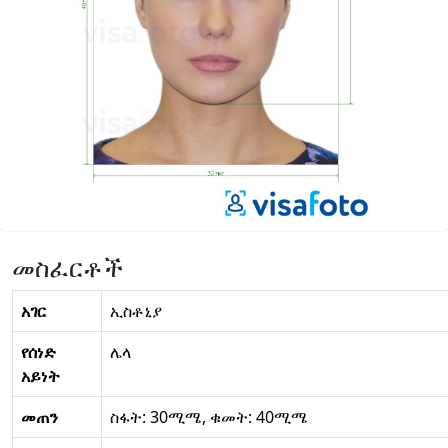
መስፈርቶች
አገር
ኢስቶኒያ
የሰነድ
ሌላ
አይነት
መጠን
ስፋት: 30ሚሜ, ቁመት: 40ሚሜ