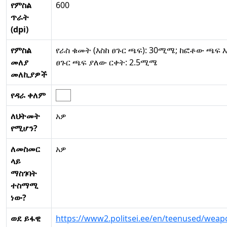
የምስል
600
ጥራት
(dpi)
የምስል
የራስ ቁመት (እስከ ፀጉር ጫፍ): 30ሚሜ; ከፎቶው ጫፍ እ
መለያ
ፀጉር ጫፍ ያለው ርቀት: 2.5ሚሜ
መለኪያዎች
የዳራ ቀለም
ለህትመት
አዎ
የሚሆን?
ለመስመር
አዎ
ላይ
ማስገባት
ተስማሚ
ነው?
ወደ ይፋዊ
https://www2.politsei.ee/en/teenused/weap