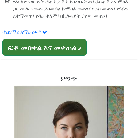
የእርስዎ የውጤት ፎቶ ከታች ከተዘረዘሩት መስፈርቶች እና ምሳሌ
ጋር ሙሉ በሙሉ ይዛመዳል (የምስል መጠን፣ የራስ መጠን፣ የዓይን
አቀማመጥ፣ የዳራ ቀለም፣ በኪሎባይት ያለው መጠን)
ተጨማሪ አማራጮች
ፎቶ መስቀል እና መቀጠል
ምንጭ