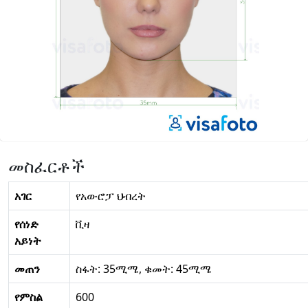
መስፈርቶች
አገር
የአውሮፓ ህብረት
የሰነድ
ቪዛ
አይነት
መጠን
ስፋት: 35ሚሜ, ቁመት: 45ሚሜ
የምስል
600