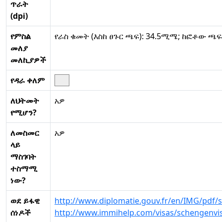
ጥራት
(dpi)
የምስል
የራስ ቁመት (እስከ ፀጉር ጫፍ): 34.5ሚሜ; ከፎቶው ጫ
መለያ
መለኪያዎች
የዳራ ቀለም
ለህትመት
አዎ
የሚሆን?
ለመስመር
አዎ
ላይ
ማስገባት
ተስማሚ
ነው?
ወደ ይፋዊ
http://www.diplomatie.gouv.fr/en/IMG/pdf/
ሰነዶች
http://www.immihelp.com/visas/schengenv