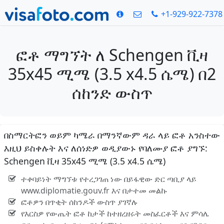
+1-929-922-7378
ፎቶ ማግኘት ለ Schengen ቪዛ
35x45 ሚሜ (3.5 x4.5 ሴሜ) በ2
ሰከንድ ውስጥ
በስማርትፎን ወይም ካሜራ በማንኛውም ዳራ ላይ ፎቶ አንስተው
እዚህ ይስቀሉት እና ለሰነድዎ ወዲያውኑ የባለሙያ ፎቶ ያግኙ:
Schengen ቪዛ 35x45 ሚሜ (3.5 x4.5 ሴሜ)
ተቀባይነት ማግኘቱ የተረጋገጠ ነው በይፋዊው ድር ጣቢያ ላይ
www.diplomatie.gouv.fr እና በታተመ መልኩ
ፎቶዎን በጥቂት ሰከንዶች ውስጥ ያገኛሉ
የእርስዎ የውጤት ፎቶ ከታች ከተዘረዘሩት መስፈርቶች እና ምሳሌ