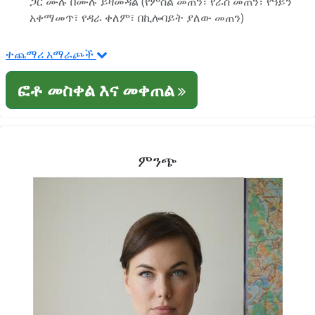
ጋር ሙሉ በሙሉ ይዛመዳል (የምስል መጠን፣ የራስ መጠን፣ የዓይን
አቀማመጥ፣ የዳራ ቀለም፣ በኪሎባይት ያለው መጠን)
ተጨማሪ አማራጮች
ፎቶ መስቀል እና መቀጠል
ምንጭ