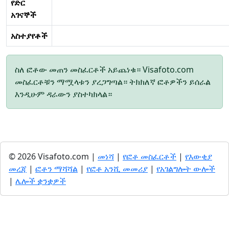
የድር
አገናኞች
አስተያየቶች
ስለ ፎቶው መጠን መስፈርቶች አይጨነቁ። Visafoto.com
መስፈርቶቹን ማሟላቱን ያረጋግጣል። ትክክለኛ ፎቶዎችን ይሰራል
እንዲሁም ዳራውን ያስተካክላል።
© 2026 Visafoto.com |
መነሻ
|
የፎቶ መስፈርቶች
|
የእውቂያ
መረጃ
|
ፎቶን ማሻሻል
|
የፎቶ አንሺ መመሪያ
|
የአገልግሎት ውሎች
|
ሌሎች ቋንቋዎች