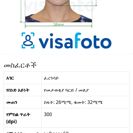
መስፈርቶች
አገር
ፈረንሳይ
የሰነድ አይነት
የመታወቂያ ካርድ / መለያ
መጠን
ስፋት: 26ሚሜ, ቁመት: 32ሚሜ
የምስል ጥራት
300
(dpi)