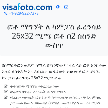
+1-929-922-7378
ፎቶ ማግኘት ለ ካምፓስ ፈረንሳይ
26x32 ሚሜ ፎቶ በ2 ሰከንድ
ውስጥ
በስማርትፎን ወይም ካሜራ በማንኛውም ዳራ ላይ ፎቶ አንስተው
እዚህ ይስቀሉት እና ለሰነድዎ ወዲያውኑ የባለሙያ ፎቶ ያግኙ:
ካምፓስ ፈረንሳይ 26x32 ሚሜ ፎቶ
ተቀባይነት ማግኘቱ የተረጋገጠ ነው
ፎቶዎን በጥቂት ሰከንዶች ውስጥ ያገኛሉ
የእርስዎ የውጤት ፎቶ ከታች ከተዘረዘሩት መስፈርቶች እና ምሳሌ
ጋር ሙሉ በሙሉ ይዛመዳል (የምስል መጠን፣ የራስ መጠን፣ የዓይን