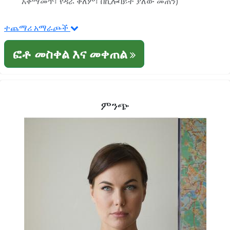
አቀማመጥ፣ የዳራ ቀለም፣ በኪሎባይት ያለው መጠን)
ተጨማሪ አማራጮች
ፎቶ መስቀል እና መቀጠል
ምንጭ