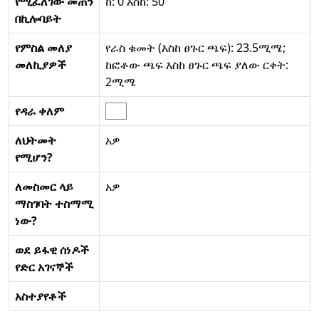
የሚፈለገው መጠን
ከ: 0 እስከ: 50
በኪሎባይት
የምስል መለያ
የራስ ቁመት (እስከ ፀጉር ጫፍ): 23.5ሚሜ;
መለኪያዎች
ከፎቶው ጫፍ እስከ ፀጉር ጫፍ ያለው ርቀት:
2ሚሜ
የዳራ ቀለም
ለህትመት
አዎ
የሚሆን?
ለመስመር ላይ
አዎ
ማስገባት ተስማሚ
ነው?
ወደ ይፋዊ ሰነዶች
የድር አገናኞች
አስተያየቶች