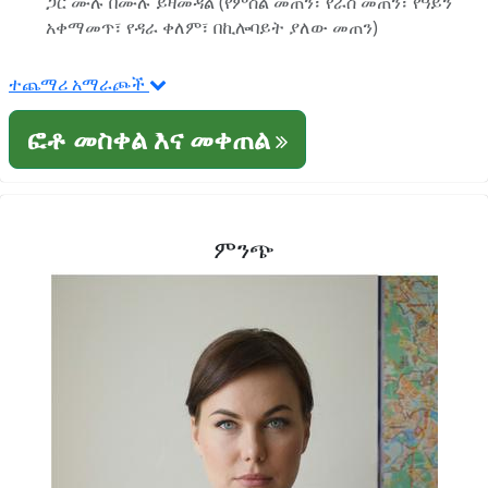
ጋር ሙሉ በሙሉ ይዛመዳል (የምስል መጠን፣ የራስ መጠን፣ የዓይን
አቀማመጥ፣ የዳራ ቀለም፣ በኪሎባይት ያለው መጠን)
ተጨማሪ አማራጮች
ፎቶ መስቀል እና መቀጠል
ምንጭ