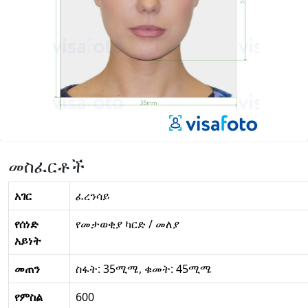
መስፈርቶች
አገር
ፈረንሳይ
የሰነድ
የመታወቂያ ካርድ / መለያ
አይነት
መጠን
ስፋት: 35ሚሜ, ቁመት: 45ሚሜ
የምስል
600