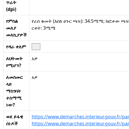
ጥራት
(dpi)
የምስል
የራስ ቁመት (እስከ ፀጉር ጫፍ): 34.5ሚሜ; ከፎቶው ጫፍ
መለያ
ርቀት: 3ሚሜ
መለኪያዎች
የዳራ ቀለም
ለህትመት
አዎ
የሚሆን?
ለመስመር
አዎ
ላይ
ማስገባት
ተስማሚ
ነው?
ወደ ይፋዊ
https://www.demarches.interieur.gouv.fr/par
ሰነዶች
https://www.demarches.interieur.gouv.fr/par