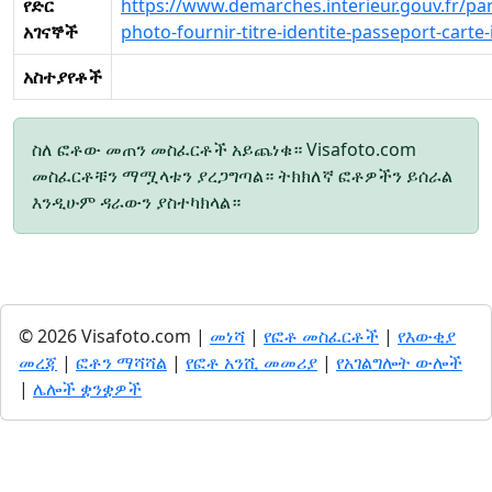
የድር
https://www.demarches.interieur.gouv.fr/part
አገናኞች
photo-fournir-titre-identite-passeport-carte-
አስተያየቶች
ስለ ፎቶው መጠን መስፈርቶች አይጨነቁ። Visafoto.com
መስፈርቶቹን ማሟላቱን ያረጋግጣል። ትክክለኛ ፎቶዎችን ይሰራል
እንዲሁም ዳራውን ያስተካክላል።
© 2026 Visafoto.com |
መነሻ
|
የፎቶ መስፈርቶች
|
የእውቂያ
መረጃ
|
ፎቶን ማሻሻል
|
የፎቶ አንሺ መመሪያ
|
የአገልግሎት ውሎች
|
ሌሎች ቋንቋዎች