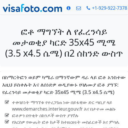
+1-929-922-7378
ፎቶ ማግኘት ለ የፈረንሳይ
መታወቂያ ካርድ 35x45 ሚሜ
(3.5 x4.5 ሴሜ) በ2 ሰከንድ ውስጥ
በስማርትፎን ወይም ካሜራ በማንኛውም ዳራ ላይ ፎቶ አንስተው
እዚህ ይስቀሉት እና ለሰነድዎ ወዲያውኑ የባለሙያ ፎቶ ያግኙ:
የፈረንሳይ መታወቂያ ካርድ 35x45 ሚሜ (3.5 x4.5 ሴሜ)
ተቀባይነት ማግኘቱ የተረጋገጠ ነው በይፋዊው ድር ጣቢያ ላይ
www.demarches.interieur.gouv.fr እና በታተመ መልኩ
ፎቶዎን በጥቂት ሰከንዶች ውስጥ ያገኛሉ
የእርስዎ የውጤት ፎቶ ከታች ከተዘረዘሩት መስፈርቶች እና ምሳሌ