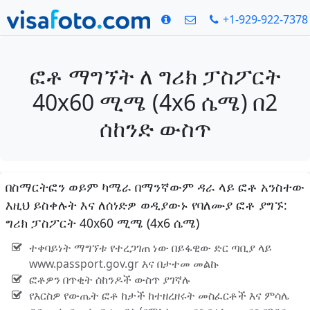
+1-929-922-7378
ፎቶ ማግኘት ለ ግሪክ ፓስፖርት
40x60 ሚሜ (4x6 ሴሜ) በ2
ሰከንድ ውስጥ
በስማርትፎን ወይም ካሜራ በማንኛውም ዳራ ላይ ፎቶ አንስተው
እዚህ ይስቀሉት እና ለሰነድዎ ወዲያውኑ የባለሙያ ፎቶ ያግኙ:
ግሪክ ፓስፖርት 40x60 ሚሜ (4x6 ሴሜ)
ተቀባይነት ማግኘቱ የተረጋገጠ ነው በይፋዊው ድር ጣቢያ ላይ
www.passport.gov.gr እና በታተመ መልኩ
ፎቶዎን በጥቂት ሰከንዶች ውስጥ ያገኛሉ
የእርስዎ የውጤት ፎቶ ከታች ከተዘረዘሩት መስፈርቶች እና ምሳሌ