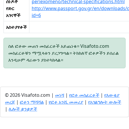
ሰነዶች
periexomeno/technical-specifications.html
የድር
http://www.passport.gov.gr/en/downloads/
አገናኞች
id=6
አስተያየቶች
ስለ ፎቶው መጠን መስፈርቶች አይጨነቁ። Visafoto.com
መስፈርቶቹን ማሟላቱን ያረጋግጣል። ትክክለኛ ፎቶዎችን ይሰራል
እንዲሁም ዳራውን ያስተካክላል።
© 2026 Visafoto.com |
መነሻ
|
የፎቶ መስፈርቶች
|
የእውቂያ
መረጃ
|
ፎቶን ማሻሻል
|
የፎቶ አንሺ መመሪያ
|
የአገልግሎት ውሎች
|
ሌሎች ቋንቋዎች