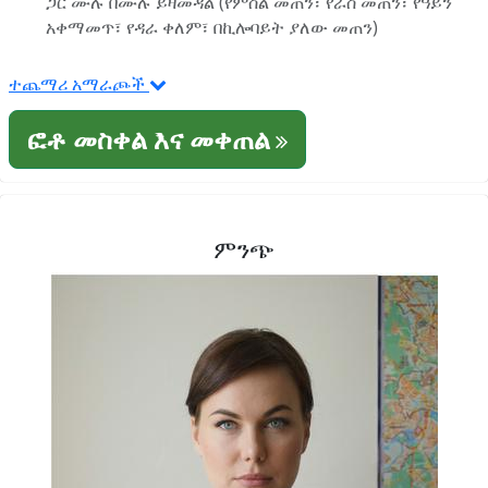
ጋር ሙሉ በሙሉ ይዛመዳል (የምስል መጠን፣ የራስ መጠን፣ የዓይን
አቀማመጥ፣ የዳራ ቀለም፣ በኪሎባይት ያለው መጠን)
ተጨማሪ አማራጮች
ፎቶ መስቀል እና መቀጠል
ምንጭ