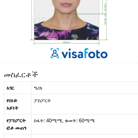
መስፈርቶች
አገር
ግሪክ
የሰነድ
ፓስፖርት
አይነት
የፓስፖርት
ስፋት: 40ሚሜ, ቁመት: 60ሚሜ
ፎቶ መጠን