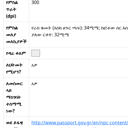
የምስል
300
ጥራት
(dpi)
የምስል
የራስ ቁመት (እስከ ፀጉር ጫፍ): 34ሚሜ; ከፎቶው ስር እ
መለያ
ያለው ርቀት: 32ሚሜ
መለኪያዎች
የዳራ ቀለም
ለህትመት
አዎ
የሚሆን?
ለመስመር
አዎ
ላይ
ማስገባት
ተስማሚ
ነው?
ወደ ይፋዊ
http://www.passport.gov.gr/en/npc-content