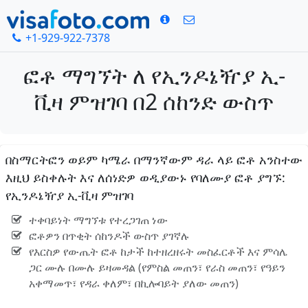
+1-929-922-7378
ፎቶ ማግኘት ለ የኢንዶኔዥያ ኢ-
ቪዛ ምዝገባ በ2 ሰከንድ ውስጥ
በስማርትፎን ወይም ካሜራ በማንኛውም ዳራ ላይ ፎቶ አንስተው
እዚህ ይስቀሉት እና ለሰነድዎ ወዲያውኑ የባለሙያ ፎቶ ያግኙ:
የኢንዶኔዥያ ኢ-ቪዛ ምዝገባ
ተቀባይነት ማግኘቱ የተረጋገጠ ነው
ፎቶዎን በጥቂት ሰከንዶች ውስጥ ያገኛሉ
የእርስዎ የውጤት ፎቶ ከታች ከተዘረዘሩት መስፈርቶች እና ምሳሌ
ጋር ሙሉ በሙሉ ይዛመዳል (የምስል መጠን፣ የራስ መጠን፣ የዓይን
አቀማመጥ፣ የዳራ ቀለም፣ በኪሎባይት ያለው መጠን)