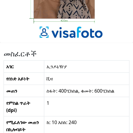
መስፈርቶች
አገር
ኢንዶኔዥያ
የሰነድ አይነት
ቪዛ
መጠን
ስፋት: 400ፒክስል, ቁመት: 600ፒክስል
የምስል ጥራት
1
(dpi)
የሚፈለገው መጠን
ከ: 10 እስከ: 240
በኪሎባይት