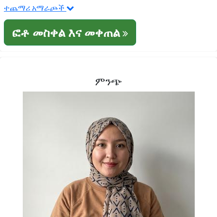
ተጨማሪ አማራጮች
ፎቶ መስቀል እና መቀጠል
ምንጭ