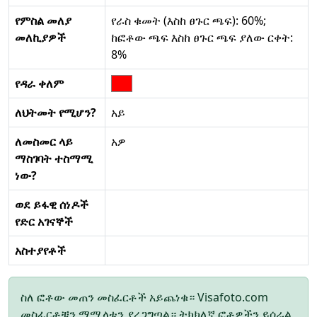
የምስል መለያ
የራስ ቁመት (እስከ ፀጉር ጫፍ): 60%;
መለኪያዎች
ከፎቶው ጫፍ እስከ ፀጉር ጫፍ ያለው ርቀት:
8%
የዳራ ቀለም
ለህትመት የሚሆን?
አይ
ለመስመር ላይ
አዎ
ማስገባት ተስማሚ
ነው?
ወደ ይፋዊ ሰነዶች
የድር አገናኞች
አስተያየቶች
ስለ ፎቶው መጠን መስፈርቶች አይጨነቁ። Visafoto.com
መስፈርቶቹን ማሟላቱን ያረጋግጣል። ትክክለኛ ፎቶዎችን ይሰራል