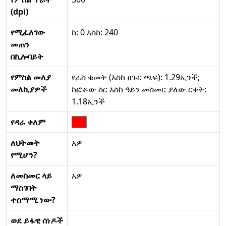
(dpi)
የሚፈለገው
ከ: 0 እስከ: 240
መጠን
በኪሎባይት
የምስል መለያ
የራስ ቁመት (እስከ ፀጉር ጫፍ): 1.29ኢንች;
መለኪያዎች
ከፎቶው ስር እስከ ዓይን መስመር ያለው ርቀት:
1.18ኢንች
የዳራ ቀለም
ለህትመት
አዎ
የሚሆን?
ለመስመር ላይ
አዎ
ማስገባት
ተስማሚ ነው?
ወደ ይፋዊ ሰነዶች