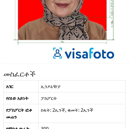
መስፈርቶች
አገር
ኢንዶኔዥያ
የሰነድ አይነት
ፓስፖርት
የፓስፖርት ፎቶ
ስፋት: 2ኢንች, ቁመት: 2ኢንች
መጠን
የምስል ጥራት
300