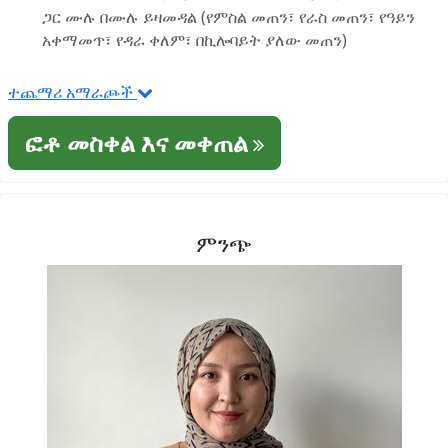
ጋር ሙሉ በሙሉ ይዛመዳል (የምስል መጠን፣ የራስ መጠን፣ የዓይን
አቀማመጥ፣ የዳራ ቀለም፣ በኪሎባይት ያለው መጠን)
ተጨማሪ አማራጮች
ፎቶ መስቀል እና መቀጠል
ምንጭ