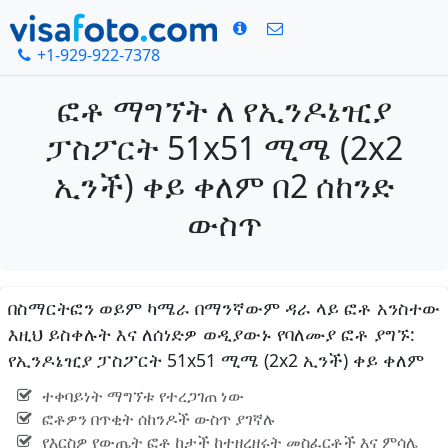
+1-929-922-7378
ፎቶ ማግኘት ለ የኢንዶኔዢያ
ፓስፖርት 51x51 ሚሜ (2x2
ኢንች) ቀይ ቀለም በ2 ሰከንድ
ውስጥ
በስማርትፎን ወይም ካሜራ በማንኛውም ዳራ ላይ ፎቶ አንስተው
እዚህ ይስቀሉት እና ለሰነድዎ ወዲያውኑ የባለሙያ ፎቶ ያግኙ:
የኢንዶኔዢያ ፓስፖርት 51x51 ሚሜ (2x2 ኢንች) ቀይ ቀለም
ተቀባይነት ማግኘቱ የተረጋገጠ ነው
ፎቶዎን በጥቂት ሰከንዶች ውስጥ ያገኛሉ
የእርስዎ የውጤት ፎቶ ከታች ከተዘረዘሩት መስፈርቶች እና ምሳሌ