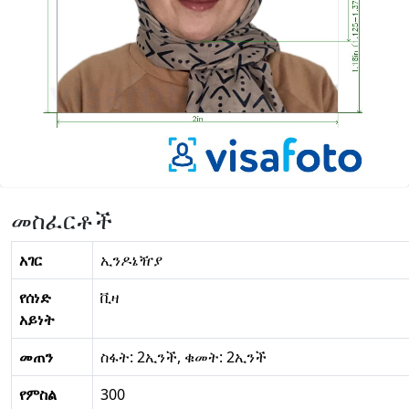
መስፈርቶች
አገር
ኢንዶኔዥያ
የሰነድ
ቪዛ
አይነት
መጠን
ስፋት: 2ኢንች, ቁመት: 2ኢንች
የምስል
300