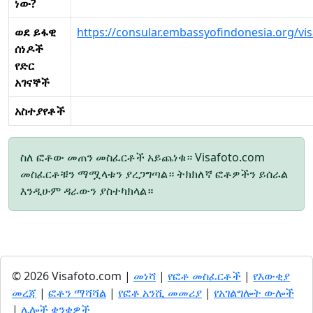
ነው?
ወደ ይፋዊ
https://consular.embassyofindonesia.org/vi
ሰነዶች
የድር
አገናኞች
አስተያየቶች
ስለ ፎቶው መጠን መስፈርቶች አይጨነቁ። Visafoto.com
መስፈርቶቹን ማሟላቱን ያረጋግጣል። ትክክለኛ ፎቶዎችን ይሰራል
እንዲሁም ዳራውን ያስተካክላል።
© 2026 Visafoto.com |
መነሻ
|
የፎቶ መስፈርቶች
|
የእውቂያ
መረጃ
|
ፎቶን ማሻሻል
|
የፎቶ አንሺ መመሪያ
|
የአገልግሎት ውሎች
|
ሌሎች ቋንቋዎች