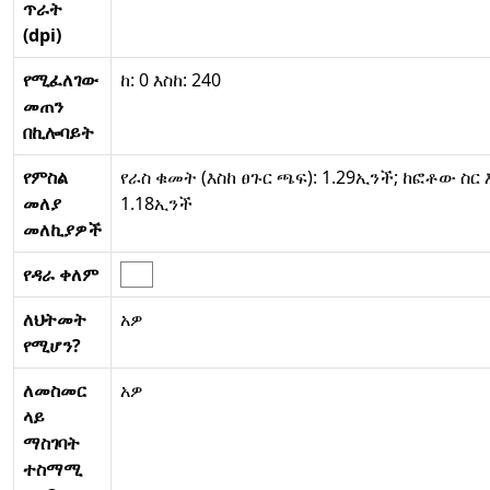
ጥራት
(dpi)
የሚፈለገው
ከ: 0 እስከ: 240
መጠን
በኪሎባይት
የምስል
የራስ ቁመት (እስከ ፀጉር ጫፍ): 1.29ኢንች; ከፎቶው ስር
መለያ
1.18ኢንች
መለኪያዎች
የዳራ ቀለም
ለህትመት
አዎ
የሚሆን?
ለመስመር
አዎ
ላይ
ማስገባት
ተስማሚ