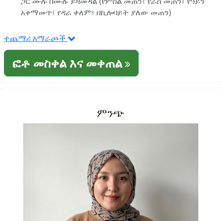
ጋር ሙሉ በሙሉ ይዛመዳል (የምስል መጠን፣ የራስ መጠን፣ የዓይን
አቀማመጥ፣ የዳራ ቀለም፣ በኪሎባይት ያለው መጠን)
ተጨማሪ አማራጮች
ፎቶ መስቀል እና መቀጠል
ምንጭ