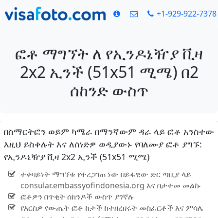
+1-929-922-7378
ፎቶ ማግኘት ለ የኢንዶኔዥያ ቪዛ
2x2 ኢንች (51x51 ሚሜ) በ2
ሰከንድ ውስጥ
በስማርትፎን ወይም ካሜራ በማንኛውም ዳራ ላይ ፎቶ አንስተው
እዚህ ይስቀሉት እና ለሰነድዎ ወዲያውኑ የባለሙያ ፎቶ ያግኙ:
የኢንዶኔዥያ ቪዛ 2x2 ኢንች (51x51 ሚሜ)
ተቀባይነት ማግኘቱ የተረጋገጠ ነው በይፋዊው ድር ጣቢያ ላይ
consular.embassyofindonesia.org እና በታተመ መልኩ
ፎቶዎን በጥቂት ሰከንዶች ውስጥ ያገኛሉ
የእርስዎ የውጤት ፎቶ ከታች ከተዘረዘሩት መስፈርቶች እና ምሳሌ