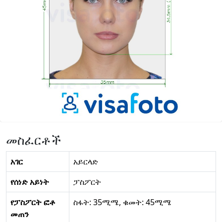
መስፈርቶች
አገር
አይርላድ
የሰነድ አይነት
ፓስፖርት
የፓስፖርት ፎቶ
ስፋት: 35ሚሜ, ቁመት: 45ሚሜ
መጠን