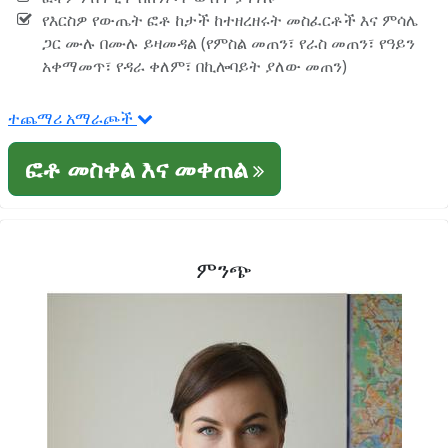
የእርስዎ የውጤት ፎቶ ከታች ከተዘረዘሩት መስፈርቶች እና ምሳሌ
ጋር ሙሉ በሙሉ ይዛመዳል (የምስል መጠን፣ የራስ መጠን፣ የዓይን
አቀማመጥ፣ የዳራ ቀለም፣ በኪሎባይት ያለው መጠን)
ተጨማሪ አማራጮች
ፎቶ መስቀል እና መቀጠል
ምንጭ