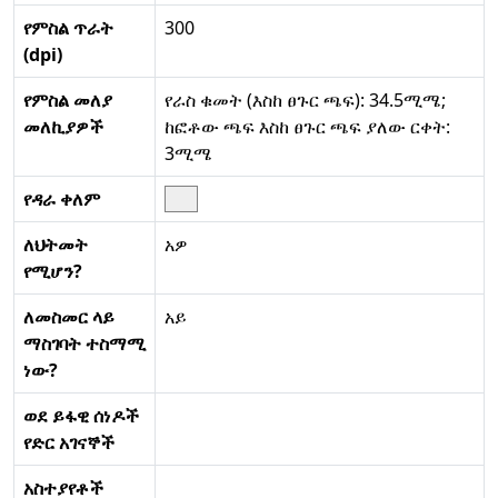
የምስል ጥራት
300
(dpi)
የምስል መለያ
የራስ ቁመት (እስከ ፀጉር ጫፍ): 34.5ሚሜ;
መለኪያዎች
ከፎቶው ጫፍ እስከ ፀጉር ጫፍ ያለው ርቀት:
3ሚሜ
የዳራ ቀለም
ለህትመት
አዎ
የሚሆን?
ለመስመር ላይ
አይ
ማስገባት ተስማሚ
ነው?
ወደ ይፋዊ ሰነዶች
የድር አገናኞች
አስተያየቶች