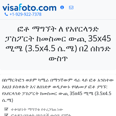
+1-929-922-7378
ፎቶ ማግኘት ለ የአየርላንድ
ፓስፖርት ከመስመር ውጪ 35x45
ሚሜ (3.5x4.5 ሴ.ሜ) በ2 ሰከንድ
ውስጥ
በስማርትፎን ወይም ካሜራ በማንኛውም ዳራ ላይ ፎቶ አንስተው
እዚህ ይስቀሉት እና ለሰነድዎ ወዲያውኑ የባለሙያ ፎቶ ያግኙ:
የአየርላንድ ፓስፖርት ከመስመር ውጪ 35x45 ሚሜ (3.5x4.5
ሴ.ሜ)
ተቀባይነት ማግኘቱ የተረጋገጠ ነው
ፎቶዎን በጥቂት ሰከንዶች ውስጥ ያገኛሉ