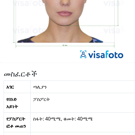
መስፈርቶች
አገር
ጣሊያን
የሰነድ
ፓስፖርት
አይነት
የፓስፖርት
ስፋት: 40ሚሜ, ቁመት: 40ሚሜ
ፎቶ መጠን