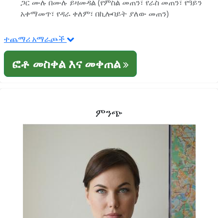
ጋር ሙሉ በሙሉ ይዛመዳል (የምስል መጠን፣ የራስ መጠን፣ የዓይን
አቀማመጥ፣ የዳራ ቀለም፣ በኪሎባይት ያለው መጠን)
ተጨማሪ አማራጮች
ፎቶ መስቀል እና መቀጠል
ምንጭ