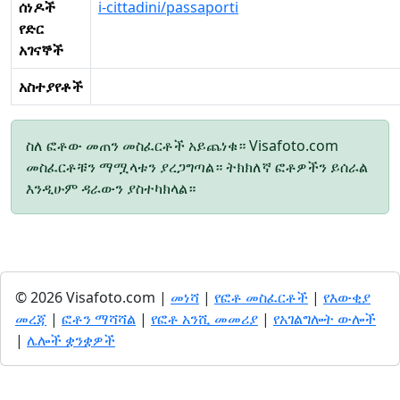
ሰነዶች
i-cittadini/passaporti
የድር
አገናኞች
አስተያየቶች
ስለ ፎቶው መጠን መስፈርቶች አይጨነቁ። Visafoto.com
መስፈርቶቹን ማሟላቱን ያረጋግጣል። ትክክለኛ ፎቶዎችን ይሰራል
እንዲሁም ዳራውን ያስተካክላል።
© 2026 Visafoto.com |
መነሻ
|
የፎቶ መስፈርቶች
|
የእውቂያ
መረጃ
|
ፎቶን ማሻሻል
|
የፎቶ አንሺ መመሪያ
|
የአገልግሎት ውሎች
|
ሌሎች ቋንቋዎች