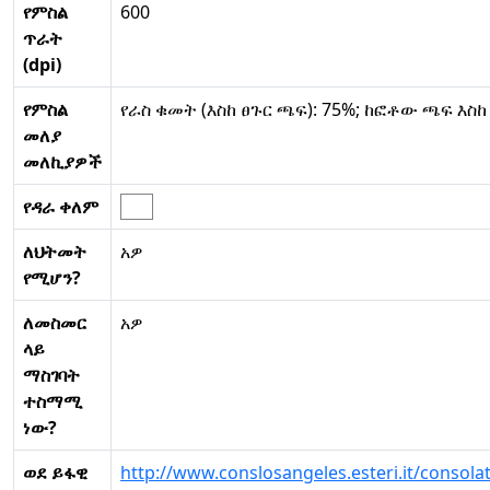
የምስል
600
ጥራት
(dpi)
የምስል
የራስ ቁመት (እስከ ፀጉር ጫፍ): 75%; ከፎቶው ጫፍ እስከ
መለያ
መለኪያዎች
የዳራ ቀለም
ለህትመት
አዎ
የሚሆን?
ለመስመር
አዎ
ላይ
ማስገባት
ተስማሚ
ነው?
ወደ ይፋዊ
http://www.conslosangeles.esteri.it/consolat