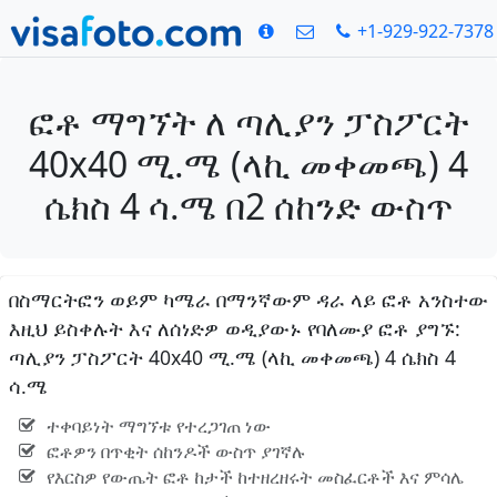
+1-929-922-7378
ፎቶ ማግኘት ለ ጣሊያን ፓስፖርት
40x40 ሚ.ሜ (ላኪ መቀመጫ) 4
ሴክስ 4 ሳ.ሜ በ2 ሰከንድ ውስጥ
በስማርትፎን ወይም ካሜራ በማንኛውም ዳራ ላይ ፎቶ አንስተው
እዚህ ይስቀሉት እና ለሰነድዎ ወዲያውኑ የባለሙያ ፎቶ ያግኙ:
ጣሊያን ፓስፖርት 40x40 ሚ.ሜ (ላኪ መቀመጫ) 4 ሴክስ 4
ሳ.ሜ
ተቀባይነት ማግኘቱ የተረጋገጠ ነው
ፎቶዎን በጥቂት ሰከንዶች ውስጥ ያገኛሉ
የእርስዎ የውጤት ፎቶ ከታች ከተዘረዘሩት መስፈርቶች እና ምሳሌ