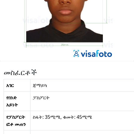
መስፈርቶች
አገር
ጃማይካ
የሰነድ
ፓስፖርት
አይነት
የፓስፖርት
ስፋት: 35ሚሜ, ቁመት: 45ሚሜ
ፎቶ መጠን