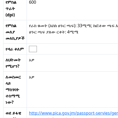
የምስል
600
ጥራት
(dpi)
የምስል
የራስ ቁመት (እስከ ፀጉር ጫፍ): 33ሚሜ; ከፎቶው ጫፍ እ
መለያ
ፀጉር ጫፍ ያለው ርቀት: 4ሚሜ
መለኪያዎች
የዳራ ቀለም
ለህትመት
አዎ
የሚሆን?
ለመስመር
አዎ
ላይ
ማስገባት
ተስማሚ
ነው?
ወደ ይፋዊ
http://www.pica.gov.jm/passport-servies/gen