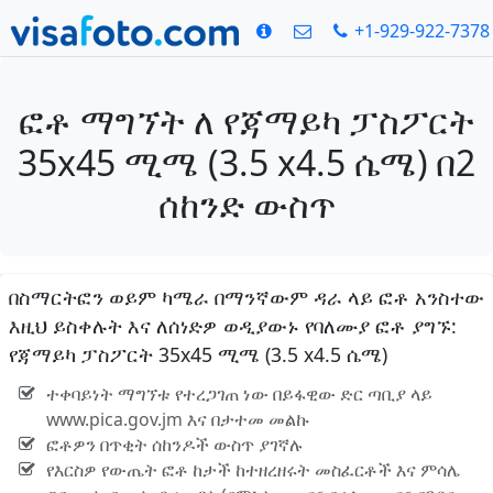
+1-929-922-7378
ፎቶ ማግኘት ለ የጃማይካ ፓስፖርት
35x45 ሚሜ (3.5 x4.5 ሴሜ) በ2
ሰከንድ ውስጥ
በስማርትፎን ወይም ካሜራ በማንኛውም ዳራ ላይ ፎቶ አንስተው
እዚህ ይስቀሉት እና ለሰነድዎ ወዲያውኑ የባለሙያ ፎቶ ያግኙ:
የጃማይካ ፓስፖርት 35x45 ሚሜ (3.5 x4.5 ሴሜ)
ተቀባይነት ማግኘቱ የተረጋገጠ ነው በይፋዊው ድር ጣቢያ ላይ
www.pica.gov.jm እና በታተመ መልኩ
ፎቶዎን በጥቂት ሰከንዶች ውስጥ ያገኛሉ
የእርስዎ የውጤት ፎቶ ከታች ከተዘረዘሩት መስፈርቶች እና ምሳሌ