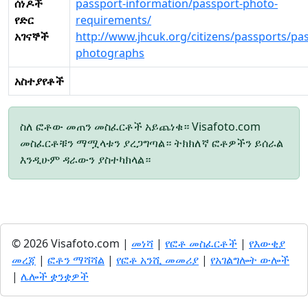
ሰነዶች
passport-information/passport-photo-
የድር
requirements/
አገናኞች
http://www.jhcuk.org/citizens/passports/pa
photographs
አስተያየቶች
ስለ ፎቶው መጠን መስፈርቶች አይጨነቁ። Visafoto.com
መስፈርቶቹን ማሟላቱን ያረጋግጣል። ትክክለኛ ፎቶዎችን ይሰራል
እንዲሁም ዳራውን ያስተካክላል።
© 2026 Visafoto.com |
መነሻ
|
የፎቶ መስፈርቶች
|
የእውቂያ
መረጃ
|
ፎቶን ማሻሻል
|
የፎቶ አንሺ መመሪያ
|
የአገልግሎት ውሎች
|
ሌሎች ቋንቋዎች