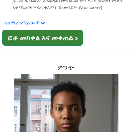
ጋር ሙሉ በሙሉ ይዛመዳል (የምስል መጠን፣ የራስ መጠን፣ የዓይን
አቀማመጥ፣ የዳራ ቀለም፣ በኪሎባይት ያለው መጠን)
ተጨማሪ አማራጮች
ፎቶ መስቀል እና መቀጠል
ምንጭ