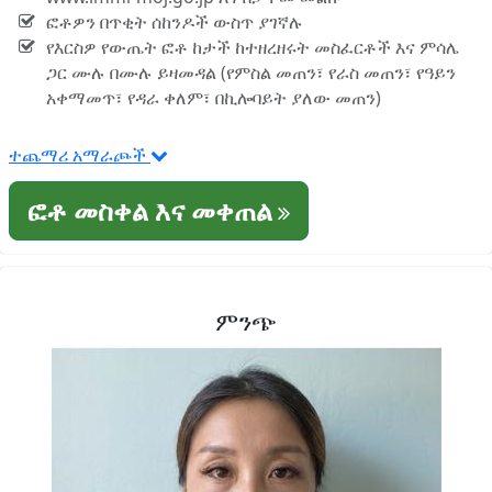
ፎቶዎን በጥቂት ሰከንዶች ውስጥ ያገኛሉ
የእርስዎ የውጤት ፎቶ ከታች ከተዘረዘሩት መስፈርቶች እና ምሳሌ
ጋር ሙሉ በሙሉ ይዛመዳል (የምስል መጠን፣ የራስ መጠን፣ የዓይን
አቀማመጥ፣ የዳራ ቀለም፣ በኪሎባይት ያለው መጠን)
ተጨማሪ አማራጮች
ፎቶ መስቀል እና መቀጠል
ምንጭ