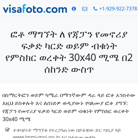
+1-929-922-7378
ፎቶ ማግኘት ለ የጃፓን የመኖሪያ
ፍቃድ ካርድ ወይም ብቁነት
የምስክር ወረቀት 30x40 ሚሜ በ2
ሰከንድ ውስጥ
በስማርትፎን ወይም ካሜራ በማንኛውም ዳራ ላይ ፎቶ አንስተው
እዚህ ይስቀሉት እና ለሰነድዎ ወዲያውኑ የባለሙያ ፎቶ ያግኙ:
የጃፓን የመኖሪያ ፍቃድ ካርድ ወይም ብቁነት የምስክር ወረቀት
30x40 ሚሜ
ተቀባይነት ማግኘቱ የተረጋገጠ ነው በይፋዊው ድር ጣቢያ ላይ
www.immi-moj.go.jp እና በታተመ መልኩ