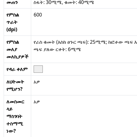
መጠን
ስፋት: 30ሚሜ, ቁመት: 40ሚሜ
የምስል
600
ጥራት
(dpi)
የምስል
የራስ ቁመት (እስከ ፀጉር ጫፍ): 25ሚሜ; ከፎቶው ጫፍ እ
መለያ
ጫፍ ያለው ርቀት: 6ሚሜ
መለኪያዎች
የዳራ ቀለም
ለህትመት
አዎ
የሚሆን?
ለመስመር
አዎ
ላይ
ማስገባት
ተስማሚ
ነው?