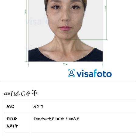
መስፈርቶች
አገር
ጃፓን
የሰነድ
የመታወቂያ ካርድ / መለያ
አይነት