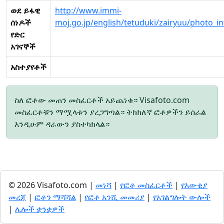
ወደ ይፋዊ
http://www.immi-
ሰነዶች
moj.go.jp/english/tetuduki/zairyuu/photo_in
የድር
አገናኞች
አስተያየቶች
ስለ ፎቶው መጠን መስፈርቶች አይጨነቁ። Visafoto.com
መስፈርቶቹን ማሟላቱን ያረጋግጣል። ትክክለኛ ፎቶዎችን ይሰራል
እንዲሁም ዳራውን ያስተካክላል።
© 2026 Visafoto.com |
መነሻ
|
የፎቶ መስፈርቶች
|
የእውቂያ
መረጃ
|
ፎቶን ማሻሻል
|
የፎቶ አንሺ መመሪያ
|
የአገልግሎት ውሎች
|
ሌሎች ቋንቋዎች