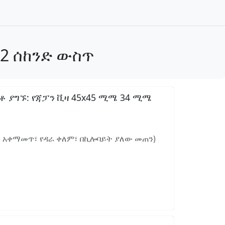
2 ሰከንድ ውስጥ
 ያግኙ: የጃፓን ቪዛ 45x45 ሚሜ 34 ሚሜ
ን አቀማመጥ፣ የዳራ ቀለም፣ በኪሎባይት ያለው መጠን)