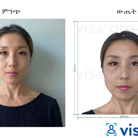
ምንጭ
ውጤት