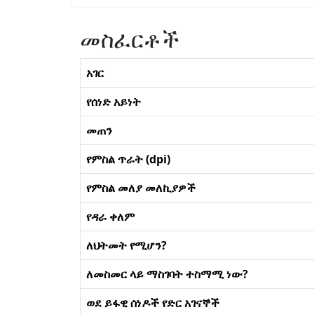
መስፈርቶች
አገር
የሰነድ አይነት
መጠን
የምስል ጥራት (dpi)
የምስል መለያ መለኪያዎች
የዳራ ቀለም
ለህትመት የሚሆን?
ለመስመር ላይ ማስገባት ተስማሚ ነው?
ወደ ይፋዊ ሰነዶች የድር አገናኞች