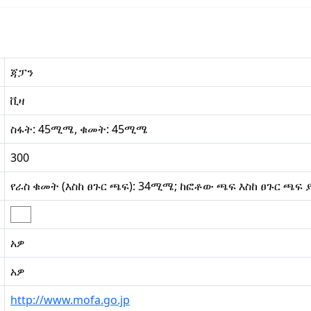
ጃፓን
ቪዛ
ስፋት: 45ሚሜ, ቁመት: 45ሚሜ
300
የራስ ቁመት (እስከ ፀጉር ጫፍ): 34ሚሜ; ከፎቶው ጫፍ እስከ ፀጉር ጫፍ
አዎ
አዎ
http://www.mofa.go.jp