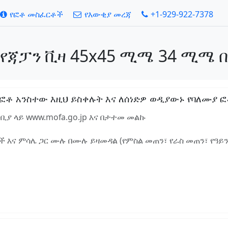
የፎቶ መስፈርቶች
የእውቂያ መረጃ
+1-929-922-7378
 የጃፓን ቪዛ 45x45 ሚሜ 34 ሚሜ በ
ቶ አንስተው እዚህ ይስቀሉት እና ለሰነድዎ ወዲያውኑ የባለሙያ ፎቶ
ቢያ ላይ www.mofa.go.jp እና በታተመ መልኩ
 እና ምሳሌ ጋር ሙሉ በሙሉ ይዛመዳል (የምስል መጠን፣ የራስ መጠን፣ የዓይ