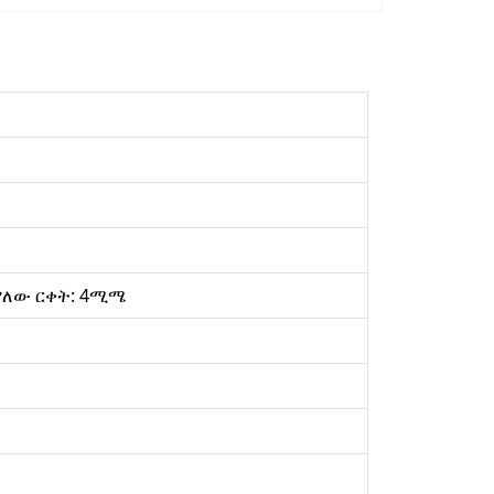
 ያለው ርቀት: 4ሚሜ