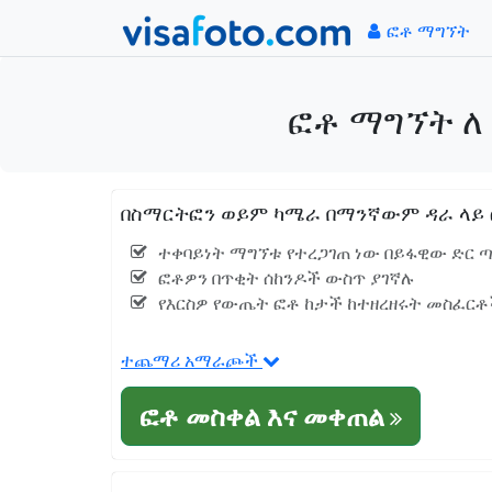
ፎቶ ማግኘት
ፎቶ ማግኘት ለ
በስማርትፎን ወይም ካሜራ በማንኛውም ዳራ ላይ ፎ
ተቀባይነት ማግኘቱ የተረጋገጠ ነው በይፋዊው ድር ጣ
ፎቶዎን በጥቂት ሰከንዶች ውስጥ ያገኛሉ
የእርስዎ የውጤት ፎቶ ከታች ከተዘረዘሩት መስፈርቶች
ተጨማሪ አማራጮች
ፎቶ መስቀል እና መቀጠል