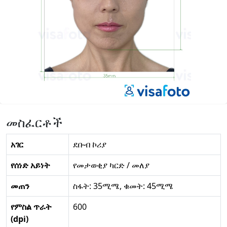
መስፈርቶች
አገር
ደቡብ ኮሪያ
የሰነድ አይነት
የመታወቂያ ካርድ / መለያ
መጠን
ስፋት: 35ሚሜ, ቁመት: 45ሚሜ
የምስል ጥራት
600
(dpi)