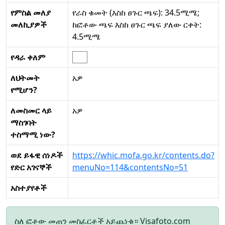
የምስል መለያ
የራስ ቁመት (እስከ ፀጉር ጫፍ): 34.5ሚሜ;
መለኪያዎች
ከፎቶው ጫፍ እስከ ፀጉር ጫፍ ያለው ርቀት:
4.5ሚሜ
የዳራ ቀለም
ለህትመት
አዎ
የሚሆን?
ለመስመር ላይ
አዎ
ማስገባት
ተስማሚ ነው?
ወደ ይፋዊ ሰነዶች
https://whic.mofa.go.kr/contents.do?
የድር አገናኞች
menuNo=114&contentsNo=51
አስተያየቶች
ስለ ፎቶው መጠን መስፈርቶች አይጨነቁ። Visafoto.com