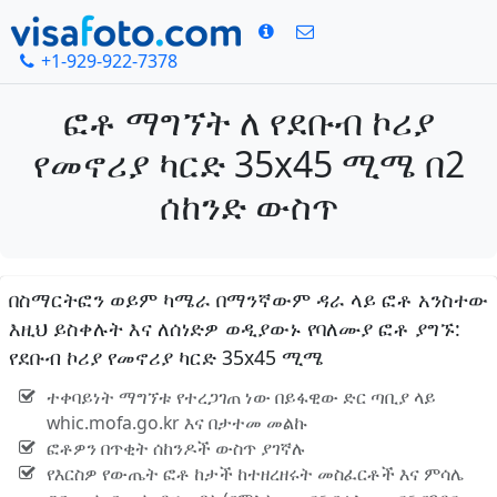
+1-929-922-7378
ፎቶ ማግኘት ለ የደቡብ ኮሪያ
የመኖሪያ ካርድ 35x45 ሚሜ በ2
ሰከንድ ውስጥ
በስማርትፎን ወይም ካሜራ በማንኛውም ዳራ ላይ ፎቶ አንስተው
እዚህ ይስቀሉት እና ለሰነድዎ ወዲያውኑ የባለሙያ ፎቶ ያግኙ:
የደቡብ ኮሪያ የመኖሪያ ካርድ 35x45 ሚሜ
ተቀባይነት ማግኘቱ የተረጋገጠ ነው በይፋዊው ድር ጣቢያ ላይ
whic.mofa.go.kr እና በታተመ መልኩ
ፎቶዎን በጥቂት ሰከንዶች ውስጥ ያገኛሉ
የእርስዎ የውጤት ፎቶ ከታች ከተዘረዘሩት መስፈርቶች እና ምሳሌ