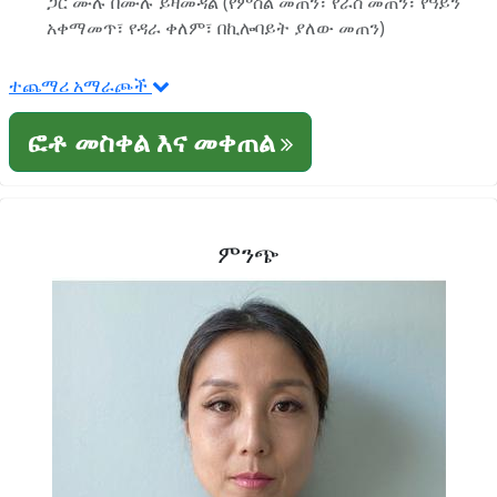
ጋር ሙሉ በሙሉ ይዛመዳል (የምስል መጠን፣ የራስ መጠን፣ የዓይን
አቀማመጥ፣ የዳራ ቀለም፣ በኪሎባይት ያለው መጠን)
ተጨማሪ አማራጮች
ፎቶ መስቀል እና መቀጠል
ምንጭ