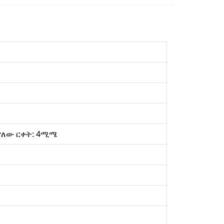
 ያለው ርቀት: 4ሚሜ