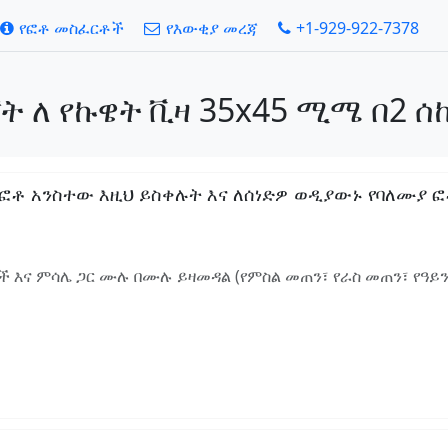
የፎቶ መስፈርቶች
የእውቂያ መረጃ
+1-929-922-7378
ት ለ የኩዌት ቪዛ 35x45 ሚሜ በ2 ሰ
ቶ አንስተው እዚህ ይስቀሉት እና ለሰነድዎ ወዲያውኑ የባለሙያ ፎቶ
 እና ምሳሌ ጋር ሙሉ በሙሉ ይዛመዳል (የምስል መጠን፣ የራስ መጠን፣ የዓይ