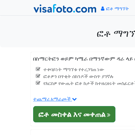
ፎቶ ማግኘት
ፎቶ ማግኘ
በስማርትፎን ወይም ካሜራ በማንኛውም ዳራ ላይ ፎ
ተቀባይነት ማግኘቱ የተረጋገጠ ነው
ፎቶዎን በጥቂት ሰከንዶች ውስጥ ያገኛሉ
የእርስዎ የውጤት ፎቶ ከታች ከተዘረዘሩት መስፈርቶች
ተጨማሪ አማራጮች
ፎቶ መስቀል እና መቀጠል