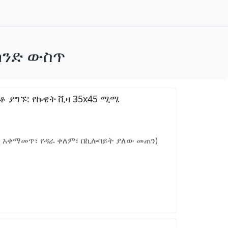
ከንድ ውስጥ
 ያግኙ: የኩዌት ቪዛ 35x45 ሚሜ
ን አቀማመጥ፣ የዳራ ቀለም፣ በኪሎባይት ያለው መጠን)