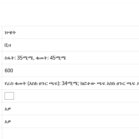
ኵዌት
ቪዛ
ስፋት: 35ሚሜ, ቁመት: 45ሚሜ
600
የራስ ቁመት (እስከ ፀጉር ጫፍ): 34ሚሜ; ከፎቶው ጫፍ እስከ ፀጉር ጫፍ
አዎ
አዎ