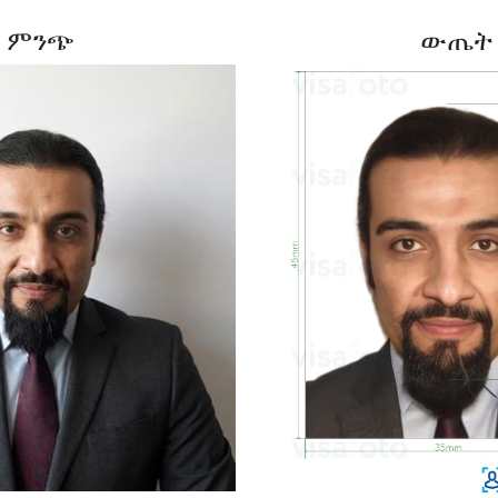
ምንጭ
ውጤት