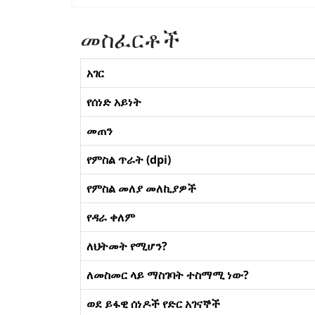
መስፈርቶች
አገር
የሰነድ አይነት
መጠን
የምስል ጥራት (dpi)
የምስል መለያ መለኪያዎች
የዳራ ቀለም
ለህትመት የሚሆን?
ለመስመር ላይ ማስገባት ተስማሚ ነው?
ወደ ይፋዊ ሰነዶች የድር አገናኞች