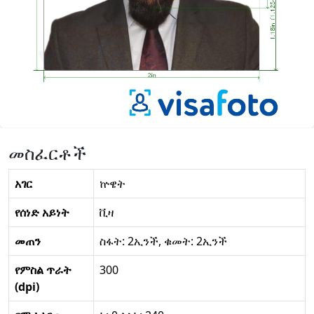
መስፈርቶች
አገር
ኵዌት
የሰነድ አይነት
ቪዛ
መጠን
ስፋት: 2ኢንች, ቁመት: 2ኢንች
የምስል ጥራት
300
(dpi)