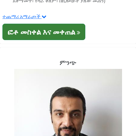
አቀማመጥ፣ የዳራ ቀለም፣ በኪሎባይት ያለው መጠን)
ተጨማሪ አማራጮች
ፎቶ መስቀል እና መቀጠል
ምንጭ