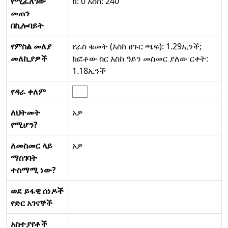
የሚፈለገው
ከ: 0 እስከ: 240
መጠን
በኪሎባይት
የምስል መለያ
የራስ ቁመት (እስከ ፀጉር ጫፍ): 1.29ኢንች;
መለኪያዎች
ከፎቶው ስር እስከ ዓይን መስመር ያለው ርቀት:
1.18ኢንች
የዳራ ቀለም
ለህትመት
አዎ
የሚሆን?
ለመስመር ላይ
አዎ
ማስገባት
ተስማሚ ነው?
ወደ ይፋዊ ሰነዶች
የድር አገናኞች
አስተያየቶች