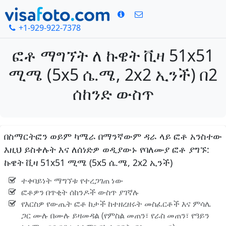
+1-929-922-7378
ፎቶ ማግኘት ለ ኩዌት ቪዛ 51x51
ሚሜ (5x5 ሴ.ሜ, 2x2 ኢንች) በ2
ሰከንድ ውስጥ
በስማርትፎን ወይም ካሜራ በማንኛውም ዳራ ላይ ፎቶ አንስተው
እዚህ ይስቀሉት እና ለሰነድዎ ወዲያውኑ የባለሙያ ፎቶ ያግኙ:
ኩዌት ቪዛ 51x51 ሚሜ (5x5 ሴ.ሜ, 2x2 ኢንች)
ተቀባይነት ማግኘቱ የተረጋገጠ ነው
ፎቶዎን በጥቂት ሰከንዶች ውስጥ ያገኛሉ
የእርስዎ የውጤት ፎቶ ከታች ከተዘረዘሩት መስፈርቶች እና ምሳሌ
ጋር ሙሉ በሙሉ ይዛመዳል (የምስል መጠን፣ የራስ መጠን፣ የዓይን