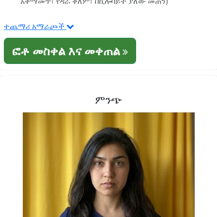
አቀማመጥ፣ የዳራ ቀለም፣ በኪሎባይት ያለው መጠን)
ተጨማሪ አማራጮች
ፎቶ መስቀል እና መቀጠል
ምንጭ