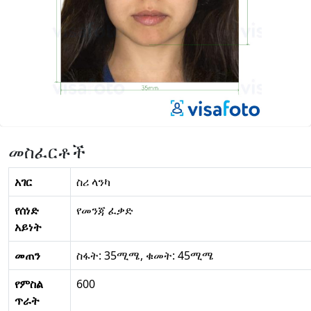
መስፈርቶች
አገር
ስሪ ላንካ
የሰነድ
የመንጃ ፈቃድ
አይነት
መጠን
ስፋት: 35ሚሜ, ቁመት: 45ሚሜ
የምስል
600
ጥራት