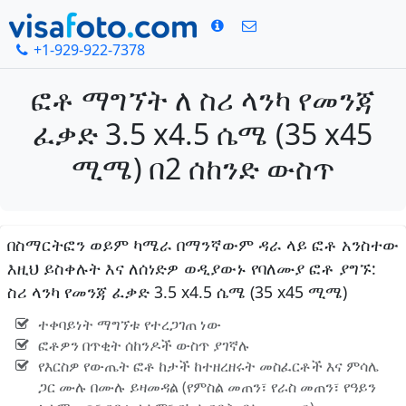
+1-929-922-7378
ፎቶ ማግኘት ለ ስሪ ላንካ የመንጃ
ፈቃድ 3.5 x4.5 ሴሜ (35 x45
ሚሜ) በ2 ሰከንድ ውስጥ
በስማርትፎን ወይም ካሜራ በማንኛውም ዳራ ላይ ፎቶ አንስተው
እዚህ ይስቀሉት እና ለሰነድዎ ወዲያውኑ የባለሙያ ፎቶ ያግኙ:
ስሪ ላንካ የመንጃ ፈቃድ 3.5 x4.5 ሴሜ (35 x45 ሚሜ)
ተቀባይነት ማግኘቱ የተረጋገጠ ነው
ፎቶዎን በጥቂት ሰከንዶች ውስጥ ያገኛሉ
የእርስዎ የውጤት ፎቶ ከታች ከተዘረዘሩት መስፈርቶች እና ምሳሌ
ጋር ሙሉ በሙሉ ይዛመዳል (የምስል መጠን፣ የራስ መጠን፣ የዓይን