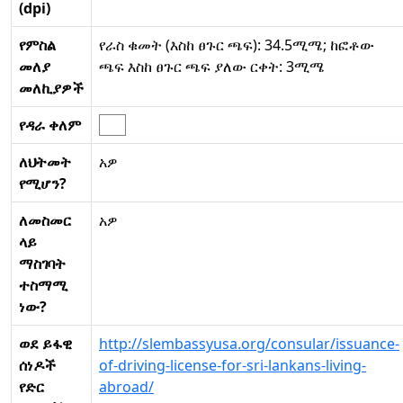
(dpi)
የምስል
የራስ ቁመት (እስከ ፀጉር ጫፍ): 34.5ሚሜ; ከፎቶው
መለያ
ጫፍ እስከ ፀጉር ጫፍ ያለው ርቀት: 3ሚሜ
መለኪያዎች
የዳራ ቀለም
ለህትመት
አዎ
የሚሆን?
ለመስመር
አዎ
ላይ
ማስገባት
ተስማሚ
ነው?
ወደ ይፋዊ
http://slembassyusa.org/consular/issuance-
ሰነዶች
of-driving-license-for-sri-lankans-living-
የድር
abroad/