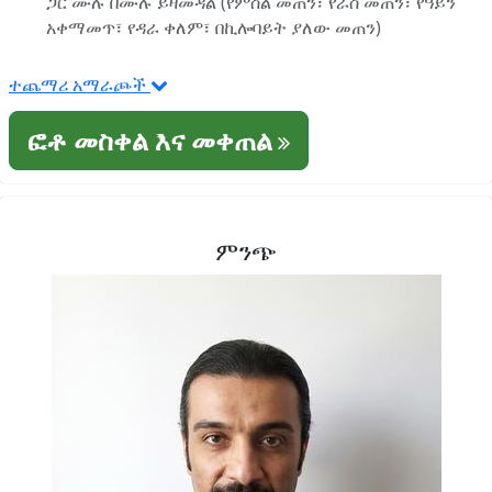
ጋር ሙሉ በሙሉ ይዛመዳል (የምስል መጠን፣ የራስ መጠን፣ የዓይን
አቀማመጥ፣ የዳራ ቀለም፣ በኪሎባይት ያለው መጠን)
ተጨማሪ አማራጮች
ፎቶ መስቀል እና መቀጠል
ምንጭ