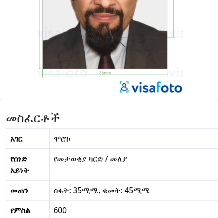
መስፈርቶች
አገር
ሞሮኮ
የሰነድ
የመታወቂያ ካርድ / መለያ
አይነት
መጠን
ስፋት: 35ሚሜ, ቁመት: 45ሚሜ
የምስል
600