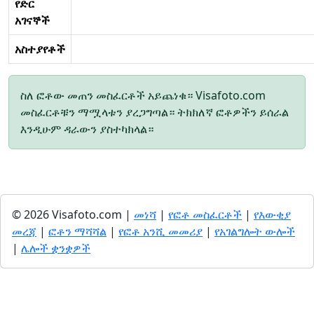
የድር
አገናኞች
አስተያየቶች
ስለ ፎቶው መጠን መስፈርቶች አይጨነቁ። Visafoto.com
መስፈርቶቹን ማሟላቱን ያረጋግጣል። ትክክለኛ ፎቶዎችን ይሰራል
እንዲሁም ዳራውን ያስተካክላል።
© 2026 Visafoto.com |
መነሻ
|
የፎቶ መስፈርቶች
|
የእውቂያ
መረጃ
|
ፎቶን ማሻሻል
|
የፎቶ አንሺ መመሪያ
|
የአገልግሎት ውሎች
|
ሌሎች ቋንቋዎች