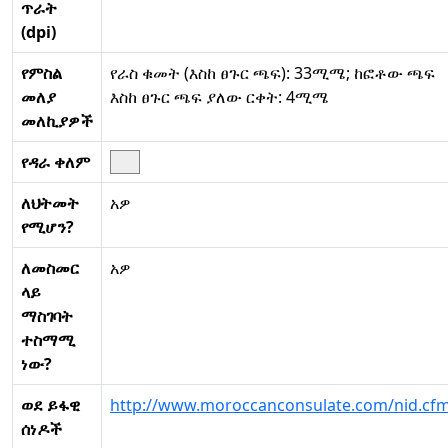
ጥራት
(dpi)
የምስል
የራስ ቁመት (እስከ ፀጉር ጫፍ): 33ሚሜ; ከፎቶው ጫፍ
መለያ
እስከ ፀጉር ጫፍ ያለው ርቀት: 4ሚሜ
መለኪያዎች
የዳራ ቀለም
ለህትመት
አዎ
የሚሆን?
ለመስመር
አዎ
ላይ
ማስገባት
ተስማሚ
ነው?
ወደ ይፋዊ
http://www.moroccanconsulate.com/nid.cf
ሰነዶች