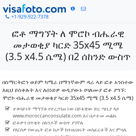
+1-929-922-7378
ፎቶ ማግኘት ለ ሞሮኮ ብሔራዊ
መታወቂያ ካርድ 35x45 ሚሜ
(3.5 x4.5 ሴሜ) በ2 ሰከንድ ውስጥ
በስማርትፎን ወይም ካሜራ በማንኛውም ዳራ ላይ ፎቶ አንስተው
እዚህ ይስቀሉት እና ለሰነድዎ ወዲያውኑ የባለሙያ ፎቶ ያግኙ:
ሞሮኮ ብሔራዊ መታወቂያ ካርድ 35x45 ሚሜ (3.5 x4.5 ሴሜ)
ተቀባይነት ማግኘቱ የተረጋገጠ ነው በይፋዊው ድር ጣቢያ ላይ
www.moroccanconsulate.com እና በታተመ መልኩ
ፎቶዎን በጥቂት ሰከንዶች ውስጥ ያገኛሉ
የእርስዎ የውጤት ፎቶ ከታች ከተዘረዘሩት መስፈርቶች እና ምሳሌ