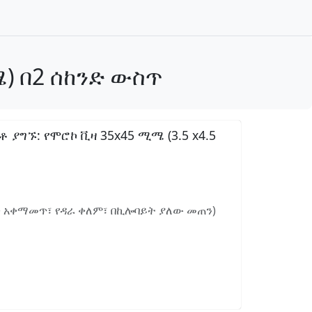
ሜ) በ2 ሰከንድ ውስጥ
ግኙ: የሞሮኮ ቪዛ 35x45 ሚሜ (3.5 x4.5
ን አቀማመጥ፣ የዳራ ቀለም፣ በኪሎባይት ያለው መጠን)