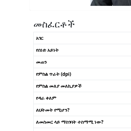
መስፈርቶች
አገር
የሰነድ አይነት
መጠን
የምስል ጥራት (dpi)
የምስል መለያ መለኪያዎች
የዳራ ቀለም
ለህትመት የሚሆን?
ለመስመር ላይ ማስገባት ተስማሚ ነው?