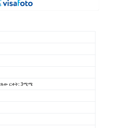
 ያለው ርቀት: 3ሚሜ