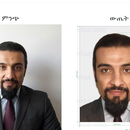
ምንጭ
ውጤት