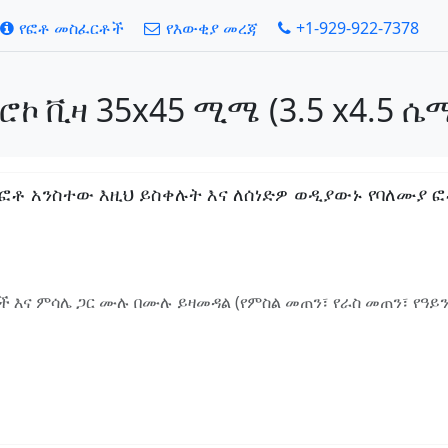
የፎቶ መስፈርቶች
የእውቂያ መረጃ
+1-929-922-7378
ኮ ቪዛ 35x45 ሚሜ (3.5 x4.5 ሴ
 አንስተው እዚህ ይስቀሉት እና ለሰነድዎ ወዲያውኑ የባለሙያ ፎቶ ያ
 እና ምሳሌ ጋር ሙሉ በሙሉ ይዛመዳል (የምስል መጠን፣ የራስ መጠን፣ የዓይ