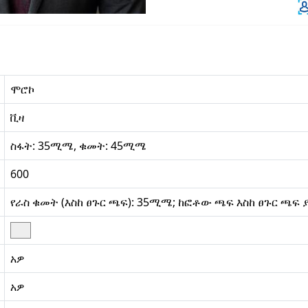
ሞሮኮ
ቪዛ
ስፋት: 35ሚሜ, ቁመት: 45ሚሜ
600
የራስ ቁመት (እስከ ፀጉር ጫፍ): 35ሚሜ; ከፎቶው ጫፍ እስከ ፀጉር ጫፍ
አዎ
አዎ