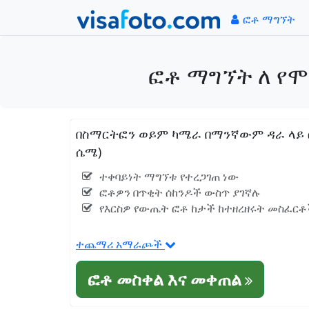
ፎቶ ማግኘት
ፎቶ ማግኘት ለ የሞሮ
በስማርትፎን ወይም ካሜራ በማንኛውም ዳራ ላይ ፎቶ
ሴሜ)
ተቀባይነት ማግኘቱ የተረጋገጠ ነው
ፎቶዎን በጥቂት ሰከንዶች ውስጥ ያገኛሉ
የእርስዎ የውጤት ፎቶ ከታች ከተዘረዘሩት መስፈርቶች
ተጨማሪ አማራጮች
ፎቶ መስቀል እና መቀጠል