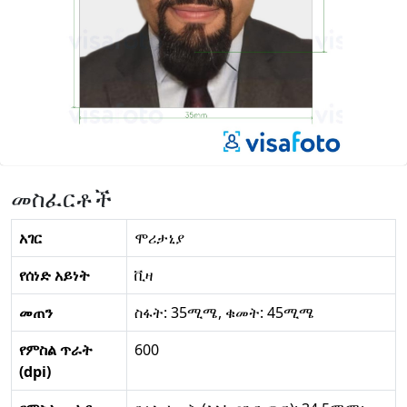
መስፈርቶች
አገር
ሞሪታኒያ
የሰነድ አይነት
ቪዛ
መጠን
ስፋት: 35ሚሜ, ቁመት: 45ሚሜ
የምስል ጥራት
600
(dpi)