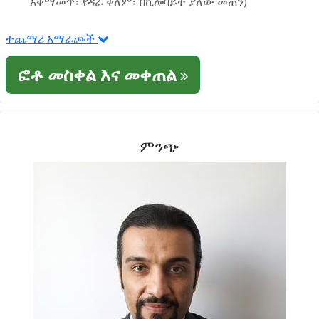
አቀማመጥ፣ የዳራ ቀለም፣ በኪሎባይት ያለው መጠን)
ተጨማሪ አማራጮች
ፎቶ መስቀል እና መቀጠል
ምንጭ