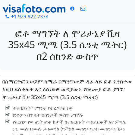
+1-929-922-7378
ፎቶ ማግኘት ለ ሞሪታኒያ ቪዛ
35x45 ሚሜ (3.5 ሴንቲ ሜትር)
በ2 ሰከንድ ውስጥ
በስማርትፎን ወይም ካሜራ በማንኛውም ዳራ ላይ ፎቶ አንስተው
እዚህ ይስቀሉት እና ለሰነድዎ ወዲያውኑ የባለሙያ ፎቶ ያግኙ:
ሞሪታኒያ ቪዛ 35x45 ሚሜ (3.5 ሴንቲ ሜትር)
ተቀባይነት ማግኘቱ የተረጋገጠ ነው
ፎቶዎን በጥቂት ሰከንዶች ውስጥ ያገኛሉ
የእርስዎ የውጤት ፎቶ ከታች ከተዘረዘሩት መስፈርቶች እና ምሳሌ
ጋር ሙሉ በሙሉ ይዛመዳል (የምስል መጠን፣ የራስ መጠን፣ የዓይን