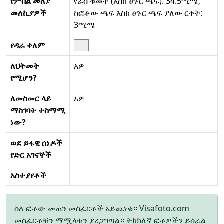
የምስል መለያ
የራስ ቁመት (እስከ ፀጉር ጫፍ): 34.5ሚሜ;
መለኪያዎች
ከፎቶው ጫፍ እስከ ፀጉር ጫፍ ያለው ርቀት:
3ሚሜ
የዳራ ቀለም
ለህትመት
አዎ
የሚሆን?
ለመስመር ላይ
አዎ
ማስገባት ተስማሚ
ነው?
ወደ ይፋዊ ሰነዶች
የድር አገናኞች
አስተያየቶች
ስለ ፎቶው መጠን መስፈርቶች አይጨነቁ። Visafoto.com
መስፈርቶቹን ማሟላቱን ያረጋግጣል። ትክክለኛ ፎቶዎችን ይሰራል