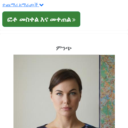
ተጨማሪ አማራጮች
ፎቶ መስቀል እና መቀጠል
ምንጭ