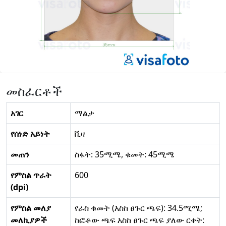
መስፈርቶች
አገር
ማልታ
የሰነድ አይነት
ቪዛ
መጠን
ስፋት: 35ሚሜ, ቁመት: 45ሚሜ
የምስል ጥራት
600
(dpi)
የምስል መለያ
የራስ ቁመት (እስከ ፀጉር ጫፍ): 34.5ሚሜ;
መለኪያዎች
ከፎቶው ጫፍ እስከ ፀጉር ጫፍ ያለው ርቀት: