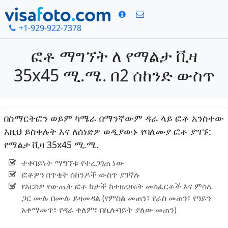
+1-929-922-7378
ፎቶ ማግኘት ለ የማልታ ቪዛ
35x45 ሚ.ሜ. በ2 ሰከንድ ውስጥ
በስማርትፎን ወይም ካሜራ በማንኛውም ዳራ ላይ ፎቶ አንስተው
እዚህ ይስቀሉት እና ለሰነድዎ ወዲያውኑ የባለሙያ ፎቶ ያግኙ:
የማልታ ቪዛ 35x45 ሚ.ሜ.
ተቀባይነት ማግኘቱ የተረጋገጠ ነው
ፎቶዎን በጥቂት ሰከንዶች ውስጥ ያገኛሉ
የእርስዎ የውጤት ፎቶ ከታች ከተዘረዘሩት መስፈርቶች እና ምሳሌ
ጋር ሙሉ በሙሉ ይዛመዳል (የምስል መጠን፣ የራስ መጠን፣ የዓይን
አቀማመጥ፣ የዳራ ቀለም፣ በኪሎባይት ያለው መጠን)