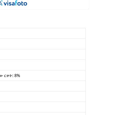
ው ርቀት: 8%