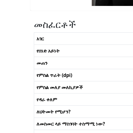
መስፈርቶች
አገር
የሰነድ አይነት
መጠን
የምስል ጥራት (dpi)
የምስል መለያ መለኪያዎች
የዳራ ቀለም
ለህትመት የሚሆን?
ለመስመር ላይ ማስገባት ተስማሚ ነው?