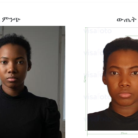
ምንጭ
ውጤት