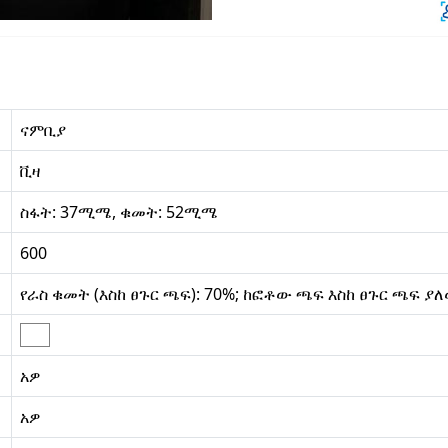
ናምቢያ
ቪዛ
ስፋት: 37ሚሜ, ቁመት: 52ሚሜ
600
የራስ ቁመት (እስከ ፀጉር ጫፍ): 70%; ከፎቶው ጫፍ እስከ ፀጉር ጫፍ ያለ
አዎ
አዎ