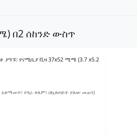
ሜ) በ2 ሰከንድ ውስጥ
ግኙ: የናሚቢያ ቪዛ 37x52 ሚሜ (3.7 x5.2
ን አቀማመጥ፣ የዳራ ቀለም፣ በኪሎባይት ያለው መጠን)