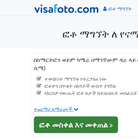
ፎቶ ማግኘት
ፎቶ ማግኘት ለ የናሚ
በስማርትፎን ወይም ካሜራ በማንኛውም ዳራ ላይ ፎቶ
ሴሜ)
ተቀባይነት ማግኘቱ የተረጋገጠ ነው
ፎቶዎን በጥቂት ሰከንዶች ውስጥ ያገኛሉ
የእርስዎ የውጤት ፎቶ ከታች ከተዘረዘሩት መስፈርቶች
ተጨማሪ አማራጮች
ፎቶ መስቀል እና መቀጠል