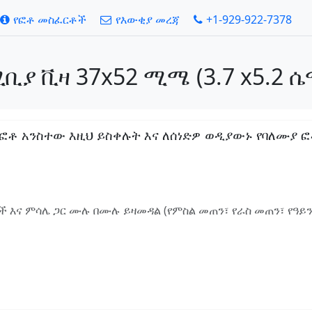
የፎቶ መስፈርቶች
የእውቂያ መረጃ
+1-929-922-7378
ቢያ ቪዛ 37x52 ሚሜ (3.7 x5.2 ሴ
 አንስተው እዚህ ይስቀሉት እና ለሰነድዎ ወዲያውኑ የባለሙያ ፎቶ ያ
 እና ምሳሌ ጋር ሙሉ በሙሉ ይዛመዳል (የምስል መጠን፣ የራስ መጠን፣ የዓይ