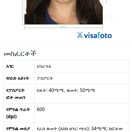
መስፈርቶች
አገር
ኒካራጉአ
የሰነድ አይነት
ፓስፖርት
የፓስፖርት
ስፋት: 40ሚሜ, ቁመት: 50ሚሜ
ፎቶ መጠን
የምስል ጥራት
600
(dpi)
የምስል መለያ
የራስ ቁመት (እስከ ፀጉር ጫፍ): 34ሚሜ; ከፎቶው