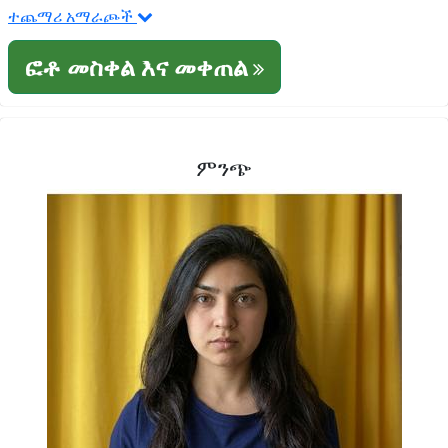
ተጨማሪ አማራጮች
ፎቶ መስቀል እና መቀጠል
ምንጭ