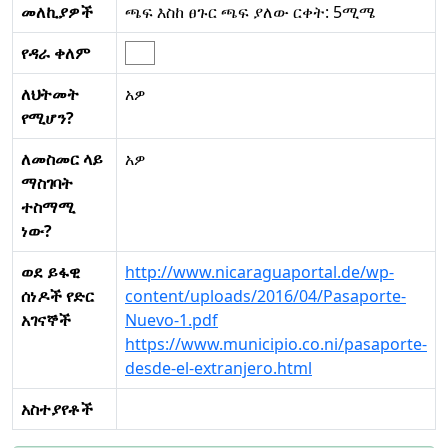
መለኪያዎች
ጫፍ እስከ ፀጉር ጫፍ ያለው ርቀት: 5ሚሜ
የዳራ ቀለም
ለህትመት
አዎ
የሚሆን?
ለመስመር ላይ
አዎ
ማስገባት
ተስማሚ
ነው?
ወደ ይፋዊ
http://www.nicaraguaportal.de/wp-
ሰነዶች የድር
content/uploads/2016/04/Pasaporte-
አገናኞች
Nuevo-1.pdf
https://www.municipio.co.ni/pasaporte-
desde-el-extranjero.html
አስተያየቶች