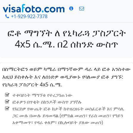
+1-929-922-7378
ፎቶ ማግኘት ለ የኒካራጓ ፓስፖርት
4x5 ሴ.ሜ. በ2 ሰከንድ ውስጥ
በስማርትፎን ወይም ካሜራ በማንኛውም ዳራ ላይ ፎቶ አንስተው
እዚህ ይስቀሉት እና ለሰነድዎ ወዲያውኑ የባለሙያ ፎቶ ያግኙ:
የኒካራጓ ፓስፖርት 4x5 ሴ.ሜ.
ተቀባይነት ማግኘቱ የተረጋገጠ ነው
ፎቶዎን በጥቂት ሰከንዶች ውስጥ ያገኛሉ
የእርስዎ የውጤት ፎቶ ከታች ከተዘረዘሩት መስፈርቶች እና ምሳሌ
ጋር ሙሉ በሙሉ ይዛመዳል (የምስል መጠን፣ የራስ መጠን፣ የዓይን
አቀማመጥ፣ የዳራ ቀለም፣ በኪሎባይት ያለው መጠን)