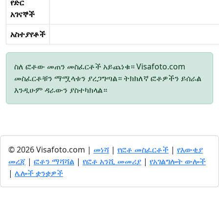
የድር
አገናኞች
አስተያየቶች
ስለ ፎቶው መጠን መስፈርቶች አይጨነቁ። Visafoto.com
መስፈርቶቹን ማሟላቱን ያረጋግጣል። ትክክለኛ ፎቶዎችን ይሰራል
እንዲሁም ዳራውን ያስተካክላል።
© 2026 Visafoto.com |
መነሻ
|
የፎቶ መስፈርቶች
|
የእውቂያ
መረጃ
|
ፎቶን ማሻሻል
|
የፎቶ አንሺ መመሪያ
|
የአገልግሎት ውሎች
|
ሌሎች ቋንቋዎች