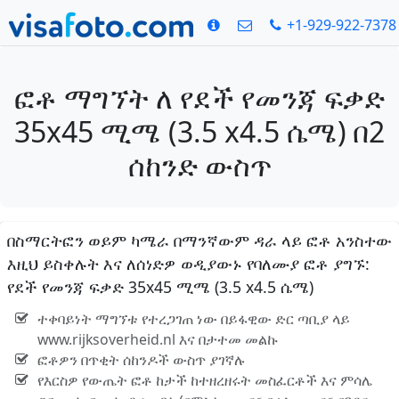
+1-929-922-7378
ፎቶ ማግኘት ለ የደች የመንጃ ፍቃድ
35x45 ሚሜ (3.5 x4.5 ሴሜ) በ2
ሰከንድ ውስጥ
በስማርትፎን ወይም ካሜራ በማንኛውም ዳራ ላይ ፎቶ አንስተው
እዚህ ይስቀሉት እና ለሰነድዎ ወዲያውኑ የባለሙያ ፎቶ ያግኙ:
የደች የመንጃ ፍቃድ 35x45 ሚሜ (3.5 x4.5 ሴሜ)
ተቀባይነት ማግኘቱ የተረጋገጠ ነው በይፋዊው ድር ጣቢያ ላይ
www.rijksoverheid.nl እና በታተመ መልኩ
ፎቶዎን በጥቂት ሰከንዶች ውስጥ ያገኛሉ
የእርስዎ የውጤት ፎቶ ከታች ከተዘረዘሩት መስፈርቶች እና ምሳሌ