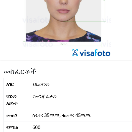
መስፈርቶች
አገር
ኔዜሪላንድ
የሰነድ
የመንጃ ፈቃድ
አይነት
መጠን
ስፋት: 35ሚሜ, ቁመት: 45ሚሜ
የምስል
600