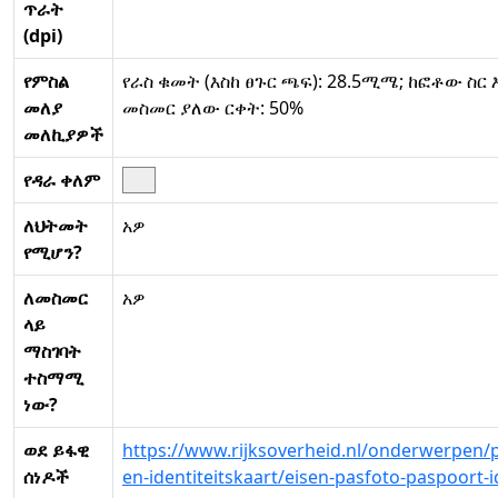
ጥራት
(dpi)
የምስል
የራስ ቁመት (እስከ ፀጉር ጫፍ): 28.5ሚሜ; ከፎቶው ስር 
መለያ
መስመር ያለው ርቀት: 50%
መለኪያዎች
የዳራ ቀለም
ለህትመት
አዎ
የሚሆን?
ለመስመር
አዎ
ላይ
ማስገባት
ተስማሚ
ነው?
ወደ ይፋዊ
https://www.rijksoverheid.nl/onderwerpen/
ሰነዶች
en-identiteitskaart/eisen-pasfoto-paspoort-i