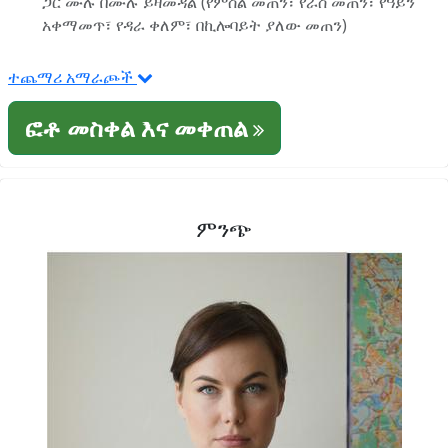
ጋር ሙሉ በሙሉ ይዛመዳል (የምስል መጠን፣ የራስ መጠን፣ የዓይን
አቀማመጥ፣ የዳራ ቀለም፣ በኪሎባይት ያለው መጠን)
ተጨማሪ አማራጮች
ፎቶ መስቀል እና መቀጠል
ምንጭ