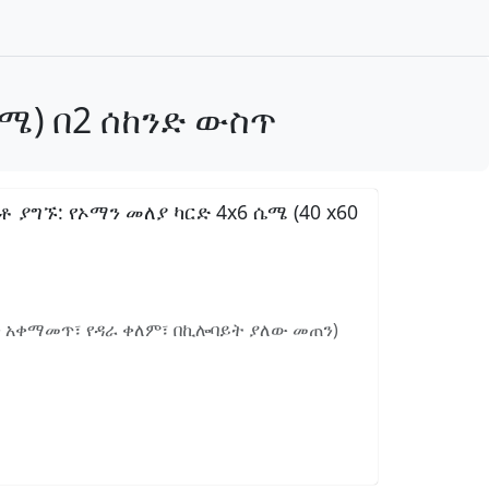
ሚሜ) በ2 ሰከንድ ውስጥ
ግኙ: የኦማን መለያ ካርድ 4x6 ሴሜ (40 x60
ን አቀማመጥ፣ የዳራ ቀለም፣ በኪሎባይት ያለው መጠን)