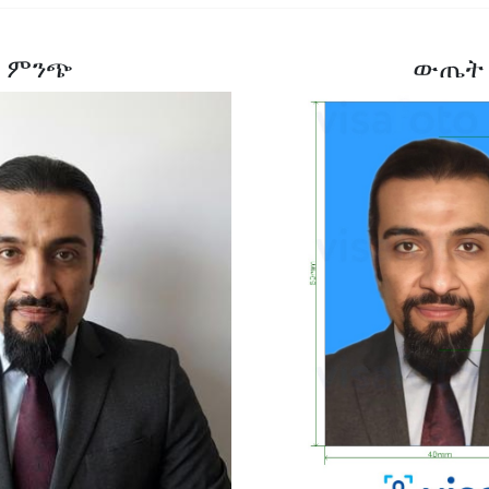
ምንጭ
ውጤት