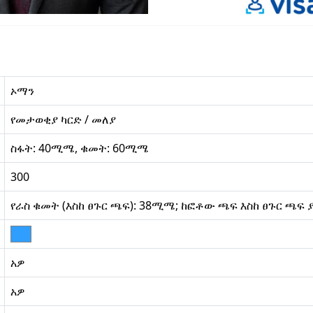
ኦማን
የመታወቂያ ካርድ / መለያ
ስፋት: 40ሚሜ, ቁመት: 60ሚሜ
300
የራስ ቁመት (እስከ ፀጉር ጫፍ): 38ሚሜ; ከፎቶው ጫፍ እስከ ፀጉር ጫፍ
አዎ
አዎ