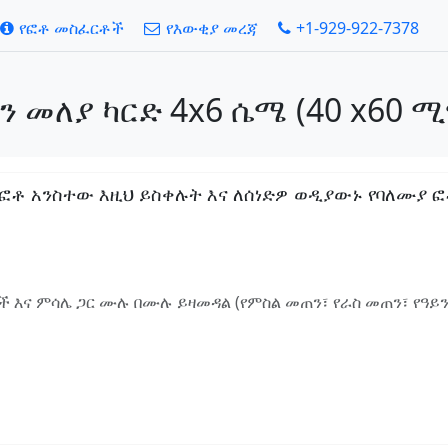
የፎቶ መስፈርቶች
የእውቂያ መረጃ
+1-929-922-7378
 መለያ ካርድ 4x6 ሴሜ (40 x60 
 አንስተው እዚህ ይስቀሉት እና ለሰነድዎ ወዲያውኑ የባለሙያ ፎቶ ያ
 እና ምሳሌ ጋር ሙሉ በሙሉ ይዛመዳል (የምስል መጠን፣ የራስ መጠን፣ የዓይ