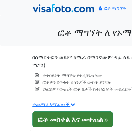
ፎቶ ማግኘት
ፎቶ ማግኘት ለ የኦማን
በስማርትፎን ወይም ካሜራ በማንኛውም ዳራ ላይ ፎቶ
ሚሜ)
ተቀባይነት ማግኘቱ የተረጋገጠ ነው
ፎቶዎን በጥቂት ሰከንዶች ውስጥ ያገኛሉ
የእርስዎ የውጤት ፎቶ ከታች ከተዘረዘሩት መስፈርቶች
ተጨማሪ አማራጮች
ፎቶ መስቀል እና መቀጠል