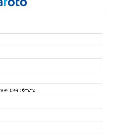
 ያለው ርቀት: 6ሚሜ