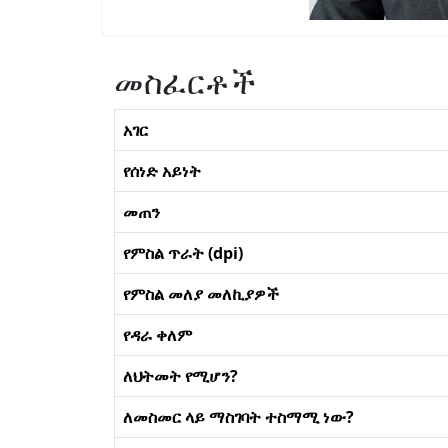
መስፈርቶች
አገር
የሰነድ አይነት
መጠን
የምስል ጥራት (dpi)
የምስል መለያ መለኪያዎች
የዳራ ቀለም
ለህትመት የሚሆን?
ለመስመር ላይ ማስገባት ተስማሚ ነው?