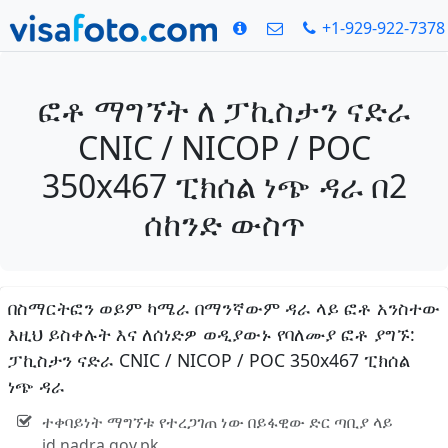
+1-929-922-7378
ፎቶ ማግኘት ለ ፓኪስታን ናድራ
CNIC / NICOP / POC
350x467 ፒክሰል ነጭ ዳራ በ2
ሰከንድ ውስጥ
በስማርትፎን ወይም ካሜራ በማንኛውም ዳራ ላይ ፎቶ አንስተው
እዚህ ይስቀሉት እና ለሰነድዎ ወዲያውኑ የባለሙያ ፎቶ ያግኙ:
ፓኪስታን ናድራ CNIC / NICOP / POC 350x467 ፒክሰል
ነጭ ዳራ
ተቀባይነት ማግኘቱ የተረጋገጠ ነው በይፋዊው ድር ጣቢያ ላይ
id.nadra.gov.pk