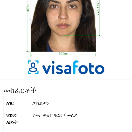
መስፈርቶች
አገር
ፓኪስታን
የሰነድ
የመታወቂያ ካርድ / መለያ
አይነት