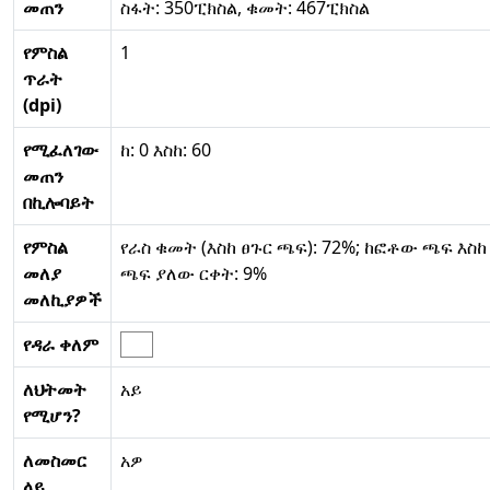
መጠን
ስፋት: 350ፒክስል, ቁመት: 467ፒክስል
የምስል
1
ጥራት
(dpi)
የሚፈለገው
ከ: 0 እስከ: 60
መጠን
በኪሎባይት
የምስል
የራስ ቁመት (እስከ ፀጉር ጫፍ): 72%; ከፎቶው ጫፍ እስከ
መለያ
ጫፍ ያለው ርቀት: 9%
መለኪያዎች
የዳራ ቀለም
ለህትመት
አይ
የሚሆን?
ለመስመር
አዎ
ላይ