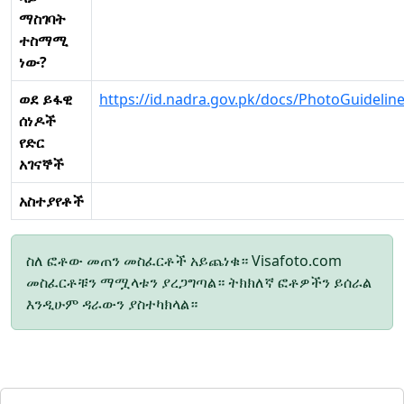
ማስገባት
ተስማሚ
ነው?
ወደ ይፋዊ
https://id.nadra.gov.pk/docs/PhotoGuideline
ሰነዶች
የድር
አገናኞች
አስተያየቶች
ስለ ፎቶው መጠን መስፈርቶች አይጨነቁ። Visafoto.com
መስፈርቶቹን ማሟላቱን ያረጋግጣል። ትክክለኛ ፎቶዎችን ይሰራል
እንዲሁም ዳራውን ያስተካክላል።