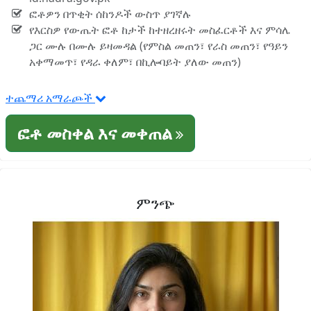
ፎቶዎን በጥቂት ሰከንዶች ውስጥ ያገኛሉ
የእርስዎ የውጤት ፎቶ ከታች ከተዘረዘሩት መስፈርቶች እና ምሳሌ
ጋር ሙሉ በሙሉ ይዛመዳል (የምስል መጠን፣ የራስ መጠን፣ የዓይን
አቀማመጥ፣ የዳራ ቀለም፣ በኪሎባይት ያለው መጠን)
ተጨማሪ አማራጮች
ፎቶ መስቀል እና መቀጠል
ምንጭ