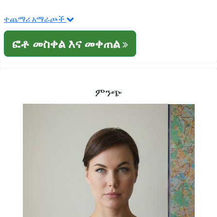
ተጨማሪ አማራጮች
ፎቶ መስቀል እና መቀጠል
ምንጭ