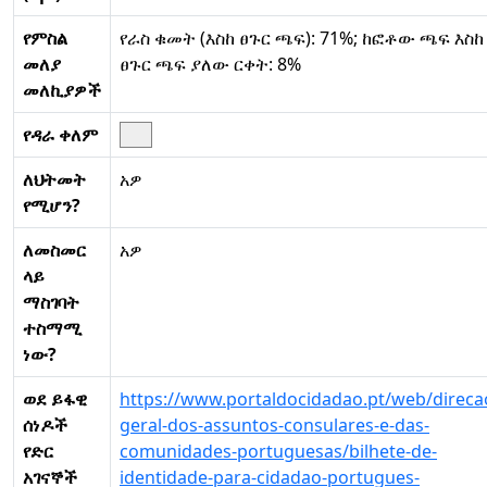
የምስል
የራስ ቁመት (እስከ ፀጉር ጫፍ): 71%; ከፎቶው ጫፍ እስከ
መለያ
ፀጉር ጫፍ ያለው ርቀት: 8%
መለኪያዎች
የዳራ ቀለም
ለህትመት
አዎ
የሚሆን?
ለመስመር
አዎ
ላይ
ማስገባት
ተስማሚ
ነው?
ወደ ይፋዊ
https://www.portaldocidadao.pt/web/direca
ሰነዶች
geral-dos-assuntos-consulares-e-das-
የድር
comunidades-portuguesas/bilhete-de-
አገናኞች
identidade-para-cidadao-portugues-