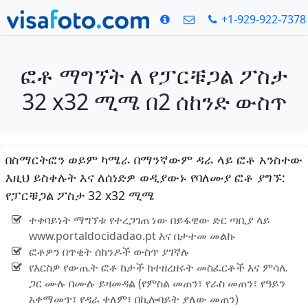
+1-929-922-7378
ፎቶ ማግኘት ለ የፓርቹጋል ፖስታ
32 x32 ሚሜ በ2 ሰከንድ ውስጥ
በስማርትፎን ወይም ካሜራ በማንኛውም ዳራ ላይ ፎቶ አንስተው
እዚህ ይስቀሉት እና ለሰነድዎ ወዲያውኑ የባለሙያ ፎቶ ያግኙ:
የፓርቹጋል ፖስታ 32 x32 ሚሜ
ተቀባይነት ማግኘቱ የተረጋገጠ ነው በይፋዊው ድር ጣቢያ ላይ
www.portaldocidadao.pt እና በታተመ መልኩ
ፎቶዎን በጥቂት ሰከንዶች ውስጥ ያገኛሉ
የእርስዎ የውጤት ፎቶ ከታች ከተዘረዘሩት መስፈርቶች እና ምሳሌ
ጋር ሙሉ በሙሉ ይዛመዳል (የምስል መጠን፣ የራስ መጠን፣ የዓይን
አቀማመጥ፣ የዳራ ቀለም፣ በኪሎባይት ያለው መጠን)