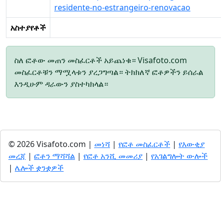
residente-no-estrangeiro-renovacao
አስተያየቶች
ስለ ፎቶው መጠን መስፈርቶች አይጨነቁ። Visafoto.com
መስፈርቶቹን ማሟላቱን ያረጋግጣል። ትክክለኛ ፎቶዎችን ይሰራል
እንዲሁም ዳራውን ያስተካክላል።
© 2026 Visafoto.com |
መነሻ
|
የፎቶ መስፈርቶች
|
የእውቂያ
መረጃ
|
ፎቶን ማሻሻል
|
የፎቶ አንሺ መመሪያ
|
የአገልግሎት ውሎች
|
ሌሎች ቋንቋዎች