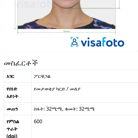
መስፈርቶች
አገር
ፖርቹጋል
የሰነድ
የመታወቂያ ካርድ / መለያ
አይነት
መጠን
ስፋት: 32ሚሜ, ቁመት: 32ሚሜ
የምስል
600
ጥራት
(dpi)