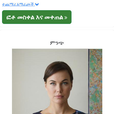
ተጨማሪ አማራጮች
ፎቶ መስቀል እና መቀጠል
ምንጭ