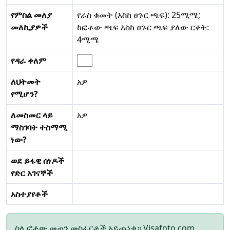
የምስል መለያ
የራስ ቁመት (እስከ ፀጉር ጫፍ): 25ሚሜ;
መለኪያዎች
ከፎቶው ጫፍ እስከ ፀጉር ጫፍ ያለው ርቀት:
4ሚሜ
የዳራ ቀለም
ለህትመት
አዎ
የሚሆን?
ለመስመር ላይ
አዎ
ማስገባት ተስማሚ
ነው?
ወደ ይፋዊ ሰነዶች
የድር አገናኞች
አስተያየቶች
ስለ ፎቶው መጠን መስፈርቶች አይጨነቁ። Visafoto.com