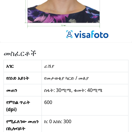
መስፈርቶች
አገር
ራሽያ
የሰነድ አይነት
የመታወቂያ ካርድ / መለያ
መጠን
ስፋት: 30ሚሜ, ቁመት: 40ሚሜ
የምስል ጥራት
600
(dpi)
የሚፈለገው መጠን
ከ: 0 እስከ: 300
በኪሎባይት