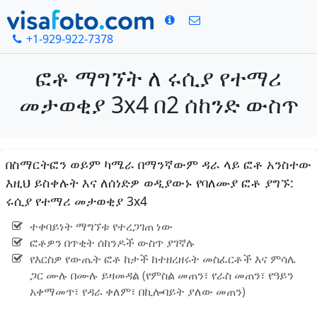
+1-929-922-7378
ፎቶ ማግኘት ለ ሩሲያ የተማሪ
መታወቂያ 3x4 በ2 ሰከንድ ውስጥ
በስማርትፎን ወይም ካሜራ በማንኛውም ዳራ ላይ ፎቶ አንስተው
እዚህ ይስቀሉት እና ለሰነድዎ ወዲያውኑ የባለሙያ ፎቶ ያግኙ:
ሩሲያ የተማሪ መታወቂያ 3x4
ተቀባይነት ማግኘቱ የተረጋገጠ ነው
ፎቶዎን በጥቂት ሰከንዶች ውስጥ ያገኛሉ
የእርስዎ የውጤት ፎቶ ከታች ከተዘረዘሩት መስፈርቶች እና ምሳሌ
ጋር ሙሉ በሙሉ ይዛመዳል (የምስል መጠን፣ የራስ መጠን፣ የዓይን
አቀማመጥ፣ የዳራ ቀለም፣ በኪሎባይት ያለው መጠን)