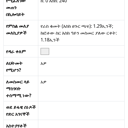
የሚፈለገው
ከ: 0 እስከ: 240
መጠን
በኪሎባይት
የምስል መለያ
የራስ ቁመት (እስከ ፀጉር ጫፍ): 1.29ኢንች;
መለኪያዎች
ከፎቶው ስር እስከ ዓይን መስመር ያለው ርቀት:
1.18ኢንች
የዳራ ቀለም
ለህትመት
አዎ
የሚሆን?
ለመስመር ላይ
አዎ
ማስገባት
ተስማሚ ነው?
ወደ ይፋዊ ሰነዶች
የድር አገናኞች
አስተያየቶች