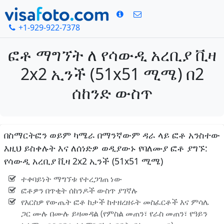
+1-929-922-7378
ፎቶ ማግኘት ለ የሳውዲ አረቢያ ቪዛ
2x2 ኢንች (51x51 ሚሜ) በ2
ሰከንድ ውስጥ
በስማርትፎን ወይም ካሜራ በማንኛውም ዳራ ላይ ፎቶ አንስተው
እዚህ ይስቀሉት እና ለሰነድዎ ወዲያውኑ የባለሙያ ፎቶ ያግኙ:
የሳውዲ አረቢያ ቪዛ 2x2 ኢንች (51x51 ሚሜ)
ተቀባይነት ማግኘቱ የተረጋገጠ ነው
ፎቶዎን በጥቂት ሰከንዶች ውስጥ ያገኛሉ
የእርስዎ የውጤት ፎቶ ከታች ከተዘረዘሩት መስፈርቶች እና ምሳሌ
ጋር ሙሉ በሙሉ ይዛመዳል (የምስል መጠን፣ የራስ መጠን፣ የዓይን