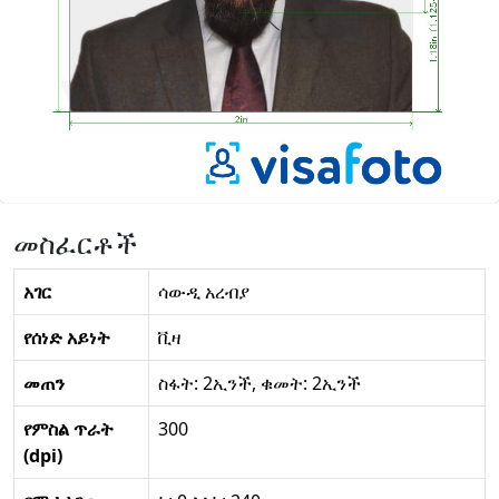
መስፈርቶች
አገር
ሳውዲ አረብያ
የሰነድ አይነት
ቪዛ
መጠን
ስፋት: 2ኢንች, ቁመት: 2ኢንች
የምስል ጥራት
300
(dpi)