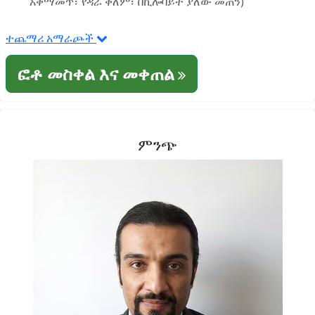
አቀማመጥ፣ የዳራ ቀለም፣ በኪሎባይት ያለው መጠን)
ተጨማሪ አማራጮች
ፎቶ መስቀል እና መቀጠል
ምንጭ