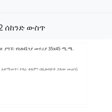
2 ሰከንድ ውስጥ
 ያግኙ: የስሎቬንያ መኖሪያ 35x45 ሚ.ሜ.
ን አቀማመጥ፣ የዳራ ቀለም፣ በኪሎባይት ያለው መጠን)