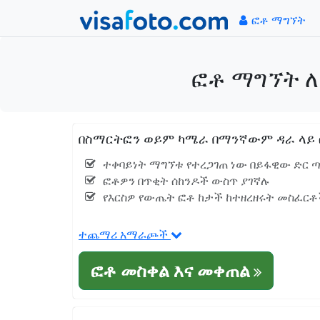
ፎቶ ማግኘት
ፎቶ ማግኘት ለ
በስማርትፎን ወይም ካሜራ በማንኛውም ዳራ ላይ ፎ
ተቀባይነት ማግኘቱ የተረጋገጠ ነው በይፋዊው ድር ጣቢ
ፎቶዎን በጥቂት ሰከንዶች ውስጥ ያገኛሉ
የእርስዎ የውጤት ፎቶ ከታች ከተዘረዘሩት መስፈርቶች
ተጨማሪ አማራጮች
ፎቶ መስቀል እና መቀጠል