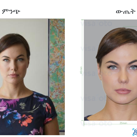
ምንጭ
ውጤት