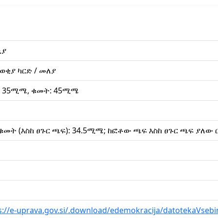
ኒያ
ወቂያ ካርድ / መለያ
: 35ሚሜ, ቁመት: 45ሚሜ
 ቁመት (እስከ ፀጉር ጫፍ): 34.5ሚሜ; ከፎቶው ጫፍ እስከ ፀጉር ጫፍ ያለው
s://e-uprava.gov.si/.download/edemokracija/datotekaVsebi