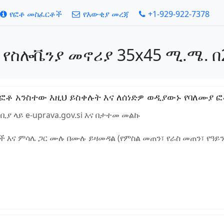
የፎቶ መስፈርቶች
የእውቂያ መረጃ
+1-929-922-7378
 የስሎቬንያ መኖሪያ 35x45 ሚ.ሜ. በ
ቶ አንስተው እዚህ ይስቀሉት እና ለሰነድዎ ወዲያውኑ የባለሙያ ፎቶ
ያ ላይ e-uprava.gov.si እና በታተመ መልኩ
 እና ምሳሌ ጋር ሙሉ በሙሉ ይዛመዳል (የምስል መጠን፣ የራስ መጠን፣ የዓይ