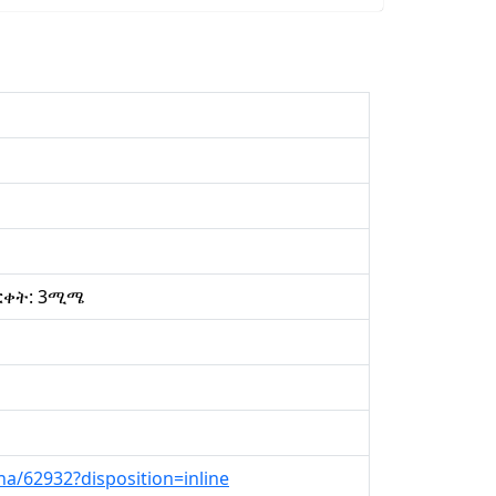
 ርቀት: 3ሚሜ
na/62932?disposition=inline