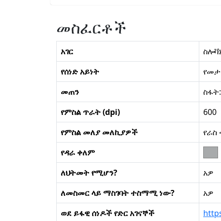
መስፈርቶች
አገር
ስሎቫ
የሰነድ አይነት
የመታ
መጠን
ስፋት
የምስል ጥራት (dpi)
600
የምስል መለያ መለኪያዎች
የራስ
የዳራ ቀለም
ለህትመት የሚሆን?
አዎ
ለመስመር ላይ ማስገባት ተስማሚ ነው?
አዎ
ወደ ይፋዊ ሰነዶች የድር አገናኞች
http