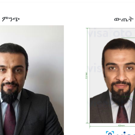
ምንጭ
ውጤት