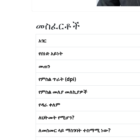
መስፈርቶች
አገር
የሰነድ አይነት
መጠን
የምስል ጥራት (dpi)
የምስል መለያ መለኪያዎች
የዳራ ቀለም
ለህትመት የሚሆን?
ለመስመር ላይ ማስገባት ተስማሚ ነው?