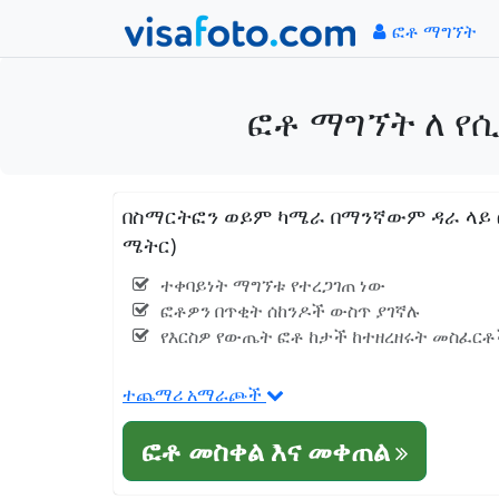
ፎቶ ማግኘት
ፎቶ ማግኘት ለ የሲ
በስማርትፎን ወይም ካሜራ በማንኛውም ዳራ ላይ ፎቶ
ሜትር)
ተቀባይነት ማግኘቱ የተረጋገጠ ነው
ፎቶዎን በጥቂት ሰከንዶች ውስጥ ያገኛሉ
የእርስዎ የውጤት ፎቶ ከታች ከተዘረዘሩት መስፈርቶች
ተጨማሪ አማራጮች
ፎቶ መስቀል እና መቀጠል