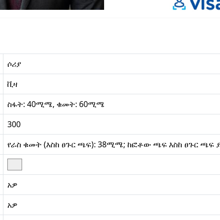
ሶሪያ
ቪዛ
ስፋት: 40ሚሜ, ቁመት: 60ሚሜ
300
የራስ ቁመት (እስከ ፀጉር ጫፍ): 38ሚሜ; ከፎቶው ጫፍ እስከ ፀጉር ጫፍ
አዎ
አዎ