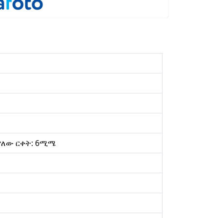
 ያለው ርቀት: 6ሚሜ