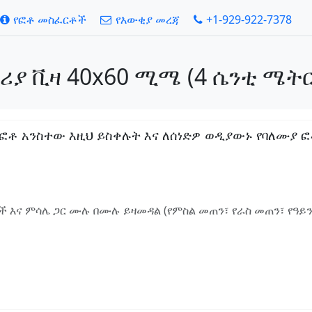
የፎቶ መስፈርቶች
የእውቂያ መረጃ
+1-929-922-7378
ሪያ ቪዛ 40x60 ሚሜ (4 ሴንቲ ሜትር
 አንስተው እዚህ ይስቀሉት እና ለሰነድዎ ወዲያውኑ የባለሙያ ፎቶ 
 እና ምሳሌ ጋር ሙሉ በሙሉ ይዛመዳል (የምስል መጠን፣ የራስ መጠን፣ የዓይ