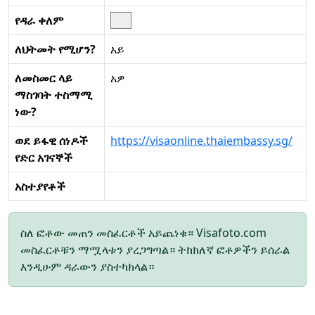
የዳራ ቀለም
ለህትመት የሚሆን?
አይ
ለመስመር ላይ
አዎ
ማስገባት ተስማሚ
ነው?
ወደ ይፋዊ ሰነዶች
https://visaonline.thaiembassy.sg/
የድር አገናኞች
አስተያየቶች
ስለ ፎቶው መጠን መስፈርቶች አይጨነቁ። Visafoto.com
መስፈርቶቹን ማሟላቱን ያረጋግጣል። ትክክለኛ ፎቶዎችን ይሰራል
እንዲሁም ዳራውን ያስተካክላል።