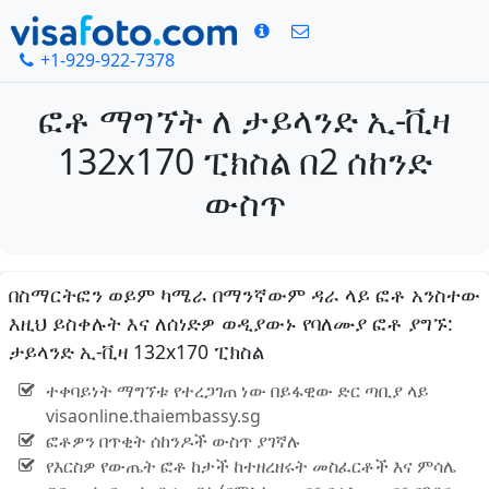
+1-929-922-7378
ፎቶ ማግኘት ለ ታይላንድ ኢ-ቪዛ
132x170 ፒክስል በ2 ሰከንድ
ውስጥ
በስማርትፎን ወይም ካሜራ በማንኛውም ዳራ ላይ ፎቶ አንስተው
እዚህ ይስቀሉት እና ለሰነድዎ ወዲያውኑ የባለሙያ ፎቶ ያግኙ:
ታይላንድ ኢ-ቪዛ 132x170 ፒክስል
ተቀባይነት ማግኘቱ የተረጋገጠ ነው በይፋዊው ድር ጣቢያ ላይ
visaonline.thaiembassy.sg
ፎቶዎን በጥቂት ሰከንዶች ውስጥ ያገኛሉ
የእርስዎ የውጤት ፎቶ ከታች ከተዘረዘሩት መስፈርቶች እና ምሳሌ