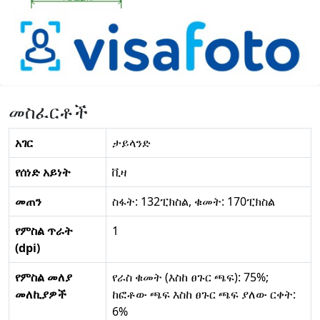
መስፈርቶች
አገር
ታይላንድ
የሰነድ አይነት
ቪዛ
መጠን
ስፋት: 132ፒክስል, ቁመት: 170ፒክስል
የምስል ጥራት
1
(dpi)
የምስል መለያ
የራስ ቁመት (እስከ ፀጉር ጫፍ): 75%;
መለኪያዎች
ከፎቶው ጫፍ እስከ ፀጉር ጫፍ ያለው ርቀት:
6%