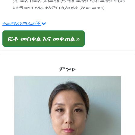
ጋር ሙሉ በሙሉ ይዛመዳል (የምስል መጠን፣ የራስ መጠን፣ የዓይን
አቀማመጥ፣ የዳራ ቀለም፣ በኪሎባይት ያለው መጠን)
ተጨማሪ አማራጮች
ፎቶ መስቀል እና መቀጠል
ምንጭ