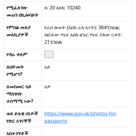
የሚፈለገው
ከ: 20 እስከ: 10240
መጠን በኪሎባይት
የምስል መለያ
የራስ ቁመት (እስከ ራስ አናት): 364ፒክስል;
መለኪያዎች
ከፎቶው ጫፍ እስከ ፀጉር ጫፍ ያለው ርቀት:
21ፒክስል
የዳራ ቀለም
ለህትመት
አይ
የሚሆን?
ለመስመር ላይ
አዎ
ማስገባት
ተስማሚ ነው?
ወደ ይፋዊ ሰነዶች
https://www.gov.uk/photos-for-
የድር አገናኞች
passports
አስተያየቶች