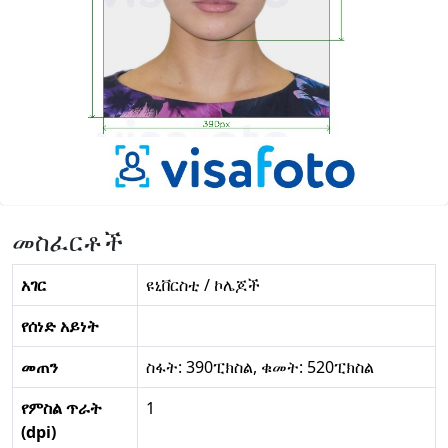
መስፈርቶች
አገር
ዩኒቨርስቲ / ኮሌጆች
የሰነድ አይነት
መጠን
ስፋት: 390ፒክስል, ቁመት: 520ፒክስል
የምስል ጥራት
1
(dpi)