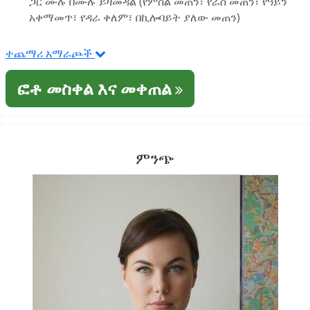
ጋር ሙሉ በሙሉ ይዛመዳል (የምስል መጠን፣ የራስ መጠን፣ የዓይን
አቀማመጥ፣ የዳራ ቀለም፣ በኪሎባይት ያለው መጠን)
ተጨማሪ አማራጮች
ፎቶ መስቀል እና መቀጠል
ምንጭ