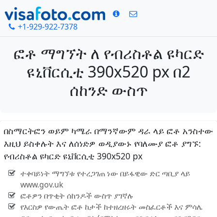
+1-929-922-7378
ፎቶ ማግኘት ለ የብሪስቶል ዩካርድ
ዩኒቨርሲቲ 390x520 px በ2
ሰከንድ ውስጥ
በስማርትፎን ወይም ካሜራ በማንኛውም ዳራ ላይ ፎቶ አንስተው
እዚህ ይስቀሉት እና ለሰነድዎ ወዲያውኑ የባለሙያ ፎቶ ያግኙ:
የብሪስቶል ዩካርድ ዩኒቨርሲቲ 390x520 px
ተቀባይነት ማግኘቱ የተረጋገጠ ነው በይፋዊው ድር ጣቢያ ላይ
www.gov.uk
ፎቶዎን በጥቂት ሰከንዶች ውስጥ ያገኛሉ
የእርስዎ የውጤት ፎቶ ከታች ከተዘረዘሩት መስፈርቶች እና ምሳሌ