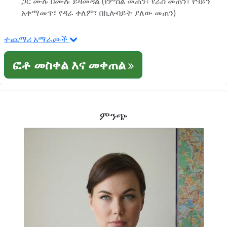
ጋር ሙሉ በሙሉ ይዛመዳል (የምስል መጠን፣ የራስ መጠን፣ የዓይን
አቀማመጥ፣ የዳራ ቀለም፣ በኪሎባይት ያለው መጠን)
ተጨማሪ አማራጮች
ፎቶ መስቀል እና መቀጠል
ምንጭ