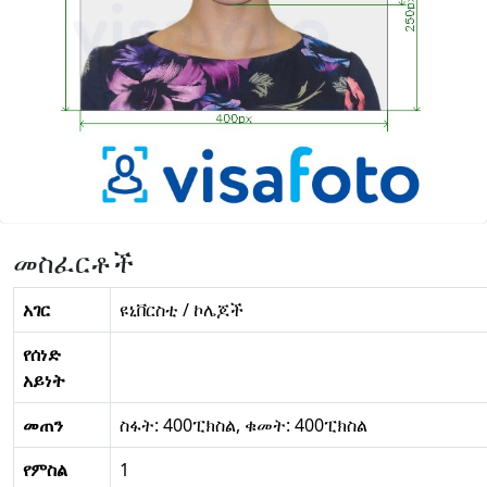
መስፈርቶች
አገር
ዩኒቨርስቲ / ኮሌጆች
የሰነድ
አይነት
መጠን
ስፋት: 400ፒክስል, ቁመት: 400ፒክስል
የምስል
1