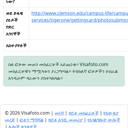
ነው?
ወደ ይፋዊ
http://www.clemson.edu/campus-life/campu
ሰነዶች
services/tigerone/gettingcard/photosubmis
የድር
አገናኞች
አስተያየቶች
ስለ ፎቶው መጠን መስፈርቶች አይጨነቁ። Visafoto.com
መስፈርቶቹን ማሟላቱን ያረጋግጣል። ትክክለኛ ፎቶዎችን ይሰራል
እንዲሁም ዳራውን ያስተካክላል።
© 2026 Visafoto.com |
መነሻ
|
የፎቶ መስፈርቶች
|
የእውቂያ
መረጃ
|
ፎቶን ማሻሻል
|
የፎቶ አንሺ መመሪያ
|
የአገልግሎት ውሎች
|
ሌሎች ቋንቋዎች