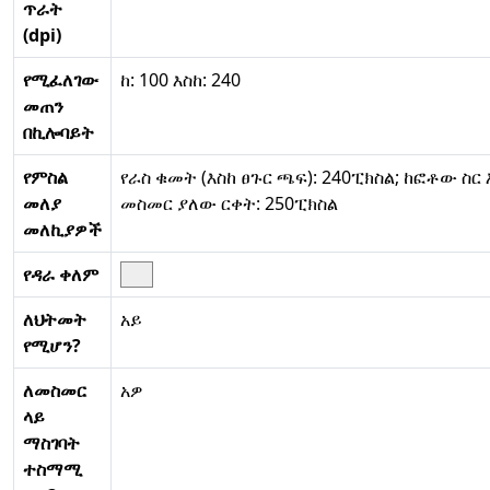
ጥራት
(dpi)
የሚፈለገው
ከ: 100 እስከ: 240
መጠን
በኪሎባይት
የምስል
የራስ ቁመት (እስከ ፀጉር ጫፍ): 240ፒክስል; ከፎቶው ስር 
መለያ
መስመር ያለው ርቀት: 250ፒክስል
መለኪያዎች
የዳራ ቀለም
ለህትመት
አይ
የሚሆን?
ለመስመር
አዎ
ላይ
ማስገባት
ተስማሚ