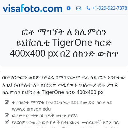
+1-929-922-7378
ፎቶ ማግኘት ለ ክሊምሰን
ዩኒቨርሲቲ TigerOne ካርድ
400x400 px በ2 ሰከንድ ውስጥ
በስማርትፎን ወይም ካሜራ በማንኛውም ዳራ ላይ ፎቶ አንስተው
እዚህ ይስቀሉት እና ለሰነድዎ ወዲያውኑ የባለሙያ ፎቶ ያግኙ:
ክሊምሰን ዩኒቨርሲቲ TigerOne ካርድ 400x400 px
ተቀባይነት ማግኘቱ የተረጋገጠ ነው በይፋዊው ድር ጣቢያ ላይ
www.clemson.edu
ፎቶዎን በጥቂት ሰከንዶች ውስጥ ያገኛሉ
የእርስዎ የውጤት ፎቶ ከታች ከተዘረዘሩት መስፈርቶች እና ምሳሌ