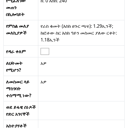
የሚፈለገው
ከ: 0 እስከ: 240
መጠን
በኪሎባይት
የምስል መለያ
የራስ ቁመት (እስከ ፀጉር ጫፍ): 1.29ኢንች;
መለኪያዎች
ከፎቶው ስር እስከ ዓይን መስመር ያለው ርቀት:
1.18ኢንች
የዳራ ቀለም
ለህትመት
አዎ
የሚሆን?
ለመስመር ላይ
አዎ
ማስገባት
ተስማሚ ነው?
ወደ ይፋዊ ሰነዶች
የድር አገናኞች
አስተያየቶች