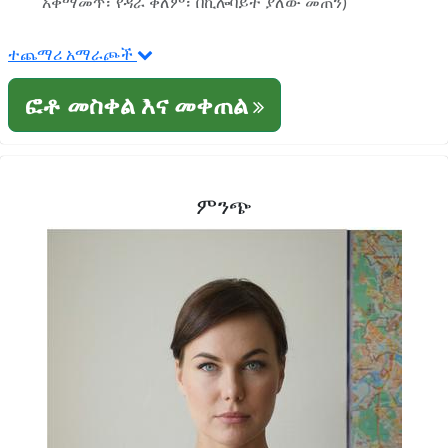
አቀማመጥ፣ የዳራ ቀለም፣ በኪሎባይት ያለው መጠን)
ተጨማሪ አማራጮች
ፎቶ መስቀል እና መቀጠል
ምንጭ