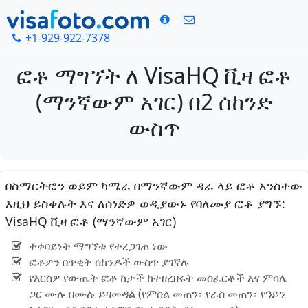
+1-929-922-7378
ፎቶ ማግኘት ለ VisaHQ ቪዛ ፎቶ
(ማንኛውም አገር) በ2 ሰከንድ
ውስጥ
በስማርትፎን ወይም ካሜራ በማንኛውም ዳራ ላይ ፎቶ አንስተው
እዚህ ይስቀሉት እና ለሰነድዎ ወዲያውኑ የባለሙያ ፎቶ ያግኙ:
VisaHQ ቪዛ ፎቶ (ማንኛውም አገር)
ተቀባይነት ማግኘቱ የተረጋገጠ ነው
ፎቶዎን በጥቂት ሰከንዶች ውስጥ ያገኛሉ
የእርስዎ የውጤት ፎቶ ከታች ከተዘረዘሩት መስፈርቶች እና ምሳሌ
ጋር ሙሉ በሙሉ ይዛመዳል (የምስል መጠን፣ የራስ መጠን፣ የዓይን