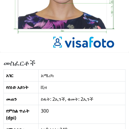
መስፈርቶች
አገር
አሜሪካ
የሰነድ አይነት
ቪዛ
መጠን
ስፋት: 2ኢንች, ቁመት: 2ኢንች
የምስል ጥራት
300
(dpi)