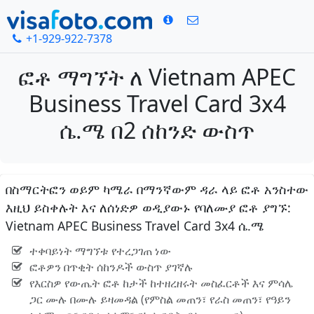
+1-929-922-7378
ፎቶ ማግኘት ለ Vietnam APEC
Business Travel Card 3x4
ሴ.ሜ በ2 ሰከንድ ውስጥ
በስማርትፎን ወይም ካሜራ በማንኛውም ዳራ ላይ ፎቶ አንስተው
እዚህ ይስቀሉት እና ለሰነድዎ ወዲያውኑ የባለሙያ ፎቶ ያግኙ:
Vietnam APEC Business Travel Card 3x4 ሴ.ሜ
ተቀባይነት ማግኘቱ የተረጋገጠ ነው
ፎቶዎን በጥቂት ሰከንዶች ውስጥ ያገኛሉ
የእርስዎ የውጤት ፎቶ ከታች ከተዘረዘሩት መስፈርቶች እና ምሳሌ
ጋር ሙሉ በሙሉ ይዛመዳል (የምስል መጠን፣ የራስ መጠን፣ የዓይን