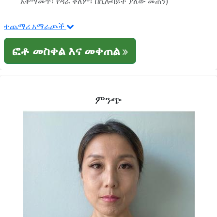
አቀማመጥ፣ የዳራ ቀለም፣ በኪሎባይት ያለው መጠን)
ተጨማሪ አማራጮች
ፎቶ መስቀል እና መቀጠል
ምንጭ