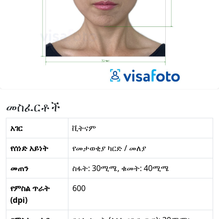
መስፈርቶች
አገር
ቪትናም
የሰነድ አይነት
የመታወቂያ ካርድ / መለያ
መጠን
ስፋት: 30ሚሜ, ቁመት: 40ሚሜ
የምስል ጥራት
600
(dpi)