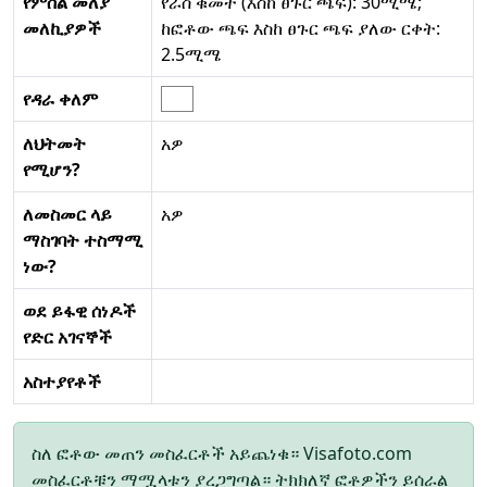
የምስል መለያ
የራስ ቁመት (እስከ ፀጉር ጫፍ): 30ሚሜ;
መለኪያዎች
ከፎቶው ጫፍ እስከ ፀጉር ጫፍ ያለው ርቀት:
2.5ሚሜ
የዳራ ቀለም
ለህትመት
አዎ
የሚሆን?
ለመስመር ላይ
አዎ
ማስገባት ተስማሚ
ነው?
ወደ ይፋዊ ሰነዶች
የድር አገናኞች
አስተያየቶች
ስለ ፎቶው መጠን መስፈርቶች አይጨነቁ። Visafoto.com
መስፈርቶቹን ማሟላቱን ያረጋግጣል። ትክክለኛ ፎቶዎችን ይሰራል