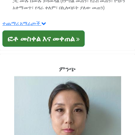
ጋር ሙሉ በሙሉ ይዛመዳል (የምስል መጠን፣ የራስ መጠን፣ የዓይን
አቀማመጥ፣ የዳራ ቀለም፣ በኪሎባይት ያለው መጠን)
ተጨማሪ አማራጮች
ፎቶ መስቀል እና መቀጠል
ምንጭ