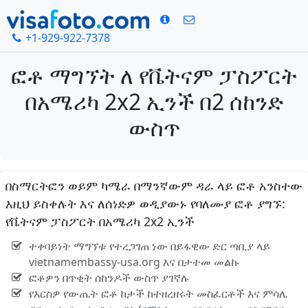
+1-929-922-7378
ፎቶ ማግኘት ለ የቬትናም ፓስፖርት
በአሜሪካ 2x2 ኢንች በ2 ሰከንድ
ውስጥ
በስማርትፎን ወይም ካሜራ በማንኛውም ዳራ ላይ ፎቶ አንስተው
እዚህ ይስቀሉት እና ለሰነድዎ ወዲያውኑ የባለሙያ ፎቶ ያግኙ:
የቬትናም ፓስፖርት በአሜሪካ 2x2 ኢንች
ተቀባይነት ማግኘቱ የተረጋገጠ ነው በይፋዊው ድር ጣቢያ ላይ
vietnamembassy-usa.org እና በታተመ መልኩ
ፎቶዎን በጥቂት ሰከንዶች ውስጥ ያገኛሉ
የእርስዎ የውጤት ፎቶ ከታች ከተዘረዘሩት መስፈርቶች እና ምሳሌ