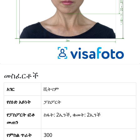
መስፈርቶች
አገር
ቪትናም
የሰነድ አይነት
ፓስፖርት
የፓስፖርት ፎቶ
ስፋት: 2ኢንች, ቁመት: 2ኢንች
መጠን
የምስል ጥራት
300