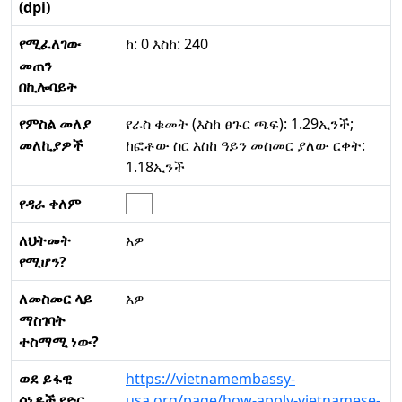
(dpi)
የሚፈለገው
ከ: 0 እስከ: 240
መጠን
በኪሎባይት
የምስል መለያ
የራስ ቁመት (እስከ ፀጉር ጫፍ): 1.29ኢንች;
መለኪያዎች
ከፎቶው ስር እስከ ዓይን መስመር ያለው ርቀት:
1.18ኢንች
የዳራ ቀለም
ለህትመት
አዎ
የሚሆን?
ለመስመር ላይ
አዎ
ማስገባት
ተስማሚ ነው?
ወደ ይፋዊ
https://vietnamembassy-
ሰነዶች የድር
usa.org/page/how-apply-vietnamese-