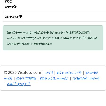
የድር
አገናኞች
አስተያየቶች
ስለ ፎቶው መጠን መስፈርቶች አይጨነቁ። Visafoto.com
መስፈርቶቹን ማሟላቱን ያረጋግጣል። ትክክለኛ ፎቶዎችን ይሰራል
እንዲሁም ዳራውን ያስተካክላል።
© 2026 Visafoto.com |
መነሻ
|
የፎቶ መስፈርቶች
|
የእውቂያ
መረጃ
|
ፎቶን ማሻሻል
|
የፎቶ አንሺ መመሪያ
|
የአገልግሎት ውሎች
|
ሌሎች ቋንቋዎች