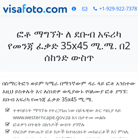
+1-929-922-7378
ፎቶ ማግኘት ለ ደቡብ አፍሪካ
የመንጃ ፈቃድ 35x45 ሚ.ሜ. በ2
ሰከንድ ውስጥ
በስማርትፎን ወይም ካሜራ በማንኛውም ዳራ ላይ ፎቶ አንስተው
እዚህ ይስቀሉት እና ለሰነድዎ ወዲያውኑ የባለሙያ ፎቶ ያግኙ:
ደቡብ አፍሪካ የመንጃ ፈቃድ 35x45 ሚ.ሜ.
ተቀባይነት ማግኘቱ የተረጋገጠ ነው በይፋዊው ድር ጣቢያ ላይ
www.westerncape.gov.za እና በታተመ መልኩ
ፎቶዎን በጥቂት ሰከንዶች ውስጥ ያገኛሉ
የእርስዎ የውጤት ፎቶ ከታች ከተዘረዘሩት መስፈርቶች እና ምሳሌ