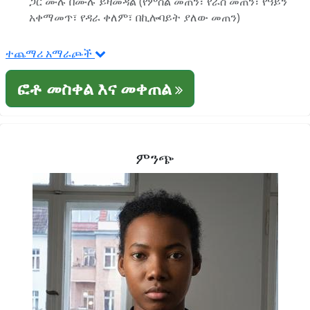
ጋር ሙሉ በሙሉ ይዛመዳል (የምስል መጠን፣ የራስ መጠን፣ የዓይን
አቀማመጥ፣ የዳራ ቀለም፣ በኪሎባይት ያለው መጠን)
ተጨማሪ አማራጮች
ፎቶ መስቀል እና መቀጠል
ምንጭ