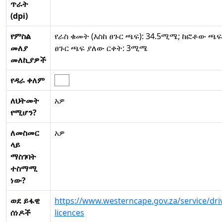
ጥራት
(dpi)
የምስል
የራስ ቁመት (እስከ ፀጉር ጫፍ): 34.5ሚሜ; ከፎቶው ጫፍ
መለያ
ፀጉር ጫፍ ያለው ርቀት: 3ሚሜ
መለኪያዎች
የዳራ ቀለም
ለህትመት
አዎ
የሚሆን?
ለመስመር
አዎ
ላይ
ማስገባት
ተስማሚ
ነው?
ወደ ይፋዊ
https://www.westerncape.gov.za/service/dri
ሰነዶች
licences