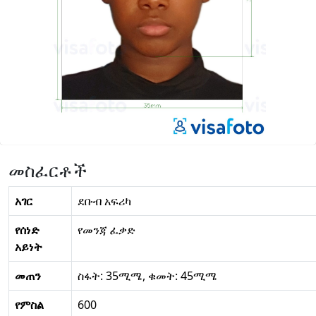
መስፈርቶች
አገር
ደቡብ አፍሪካ
የሰነድ
የመንጃ ፈቃድ
አይነት
መጠን
ስፋት: 35ሚሜ, ቁመት: 45ሚሜ
የምስል
600